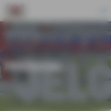
PASĀKUMI