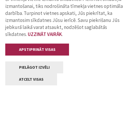
izmantošanai, tiks nodrošināta tīmekļa vietnes optimāla
darbība. Turpinot vietnes apskati, Jūs piekrītat, ka
izmantosim sīkdatnes Jūsu ierīcē. Savu piekrišanu Jūs
jebkurā laikā varat atsaukt, nodzēšot saglabātās
sīkdatnes.
UZZINĀT VAIRĀK
.
APSTIPRINĀT VISAS
PIELĀGOT IZVĒLI
ATCELT VISAS