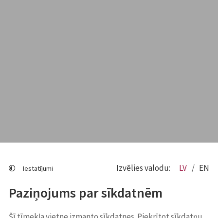
Izvēlies valodu:
LV
EN
Iestatījumi
Paziņojums par sīkdatnēm
Šī tīmekļa vietne izmanto sīkdatnes. Piekrītot sīkdatņu