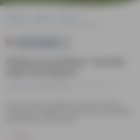
Sākumlapa
Pasākumi
Jauniešiem
Pasākums jauniešiem “Jauniešu spēka izaicinājums”
Powered by
Pasākums jauniešiem “Jauniešu
spēka izaicinājums”
22.09. 14:00 | Jauniešu centrā "Pakāpiens", Loka
Jauniešiem
maģistrālē 25, Jelgavā
Jaunieši sacentīsies dažādās sportiskās un veiklības
disciplīnās par “Pakāpiena” čempiona titulu. Iepriekšēja
pieteikšanās nav nepieciešama.
ATPAKAĻ