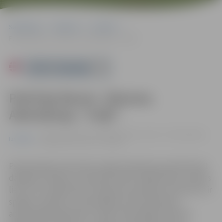
Sākumlapa
Pasākumi
Izstādes
Patrīcija Raven. Gleznas. Abstrakcija, “Ceļā”.
Powered by
Patrīcija Raven. Gleznas.
Abstrakcija, “Ceļā”.
no 01.12. līdz 05.01. 18:00 | Kultūras nama 2. stāva galerija,
Izstādes
Krišjāņa Barona iela 6, Jelgava
Patrīcija Raven akcentē, ka glezniecībā viņai patīk lietot
dažādas tehnikas un eksperimentēt. Mākslinieces darbos
lielu lomu spēlē krāsa, tā pārņem skatītāju savā varā un ir
spilgta, niansēta un dominējoša. Patrīcijas Raven
abstraktajām gleznām ir īpaši izteiksmīgas faktūras.