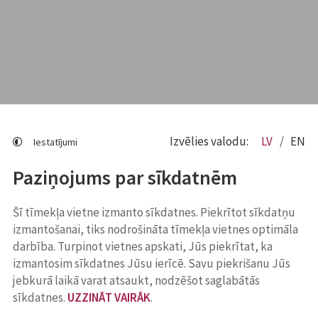
Izvēlies valodu:
LV
EN
Iestatījumi
Paziņojums par sīkdatnēm
Šī tīmekļa vietne izmanto sīkdatnes. Piekrītot sīkdatņu
izmantošanai, tiks nodrošināta tīmekļa vietnes optimāla
darbība. Turpinot vietnes apskati, Jūs piekrītat, ka
izmantosim sīkdatnes Jūsu ierīcē. Savu piekrišanu Jūs
jebkurā laikā varat atsaukt, nodzēšot saglabātās
sīkdatnes.
UZZINĀT VAIRĀK
.