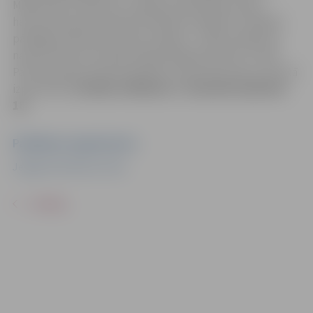
Mākslinieces faktūras, triepienu pielietojums gan
harmonizē, gan dramatizē attēlotos objektus, dažkārt
pārkāpjot abstrakcionisma robežas – darbos iekļautie
naratīvi bieži vien atbilst figurālai glezniecībai. Tomēr
Patrīcijas Raven lielā mīlestība ir abstrakcionisms visās tā
izpausmēs.
Izstādes atklāšana 1. decembrī pulksten
18
.
Pasākuma organizators
Jelgavas Kultūras nams
ATPAKAĻ