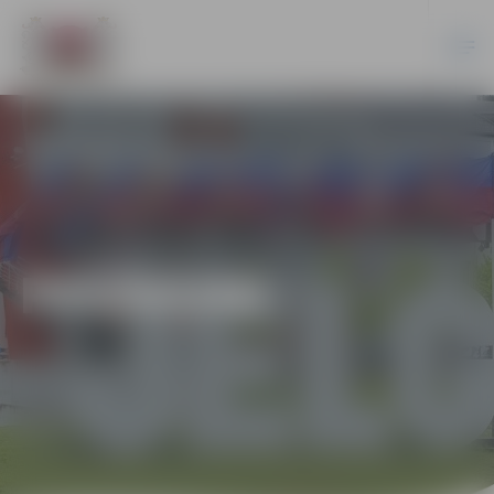
PASĀKUMI