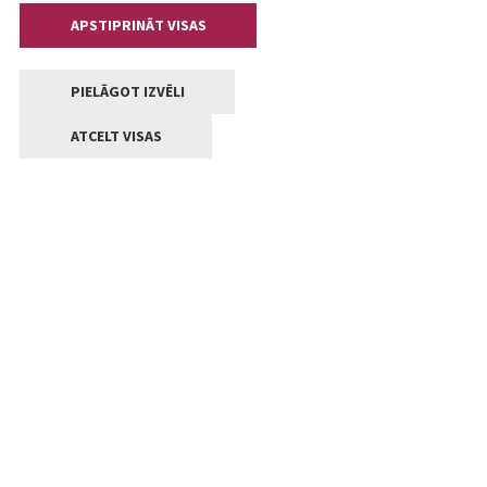
APSTIPRINĀT VISAS
PIELĀGOT IZVĒLI
ATCELT VISAS
Kontakti
Jelgavas valstpilsētas pašvaldība
Lielā iela 11, Jelgava, LV-3001
+371 63005522