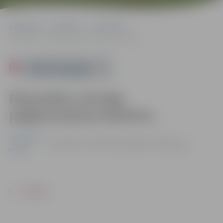
Sākumlapa
Pasākumi
Jauniešiem
Piparmētru skrubja pagatavošanas darbnīca.
Powered by
Piparmētru skrubja
pagatavošanas darbnīca.
Jauniešiem
21.06. 14:00 - 16:00 | Dzīvesziņas un arodu sētā
Vecpilsētas ielā 2, Jelgavā |
Dalība – bez maksas
Pilsēta
ATPAKAĻ