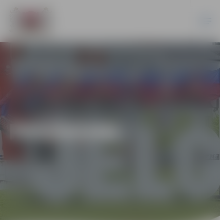
PASĀKUMI