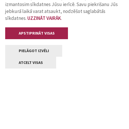
izmantosim sīkdatnes Jūsu ierīcē. Savu piekrišanu Jūs
jebkurā laikā varat atsaukt, nodzēšot saglabātās
sīkdatnes.
UZZINĀT VAIRĀK
.
APSTIPRINĀT VISAS
PIELĀGOT IZVĒLI
ATCELT VISAS
Kontakti
Jelgavas valstpilsētas pašvaldība