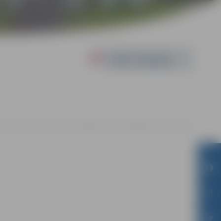
Powered by
11. 17:00 | Jauniešu centrs "Pakāpiens", Loka maģistrāle 25, Jelgava