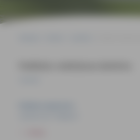
Sākumlapa
Pasākumi
Jauniešiem
Podkāstu veidošanas 
Podkāstu veidošanas darbnīca
Jauniešiem
Pasākuma organizators
Jauniešu centrs "Pakāpiens"
ATPAKAĻ