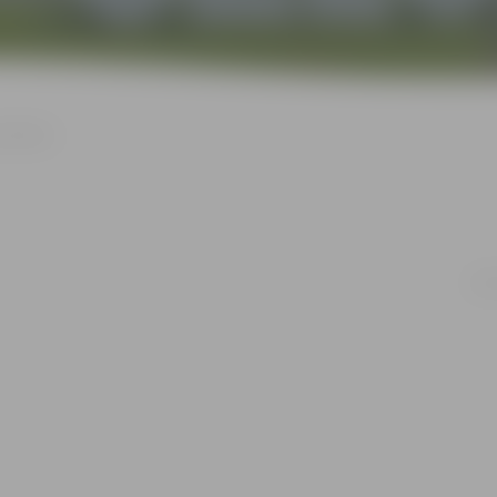
darbnīca
20.