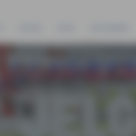
TA
PAŠVALDĪBA
IESTĀDES
KAPITĀLSABIEDRĪBAS