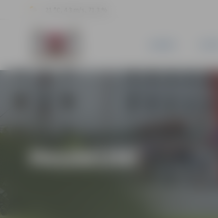
21 °C, 4.3 m/s, 71.3 %
JAUNUMI
PILSĒ
PASĀKUMI