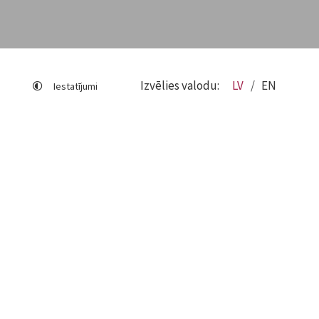
Izvēlies valodu:
LV
EN
Iestatījumi
Lapas karte