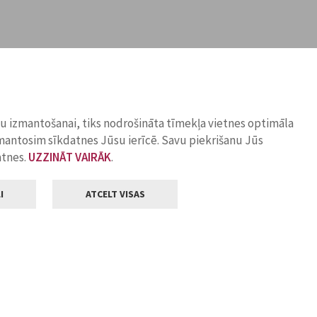
ņu izmantošanai, tiks nodrošināta tīmekļa vietnes optimāla
zmantosim sīkdatnes Jūsu ierīcē. Savu piekrišanu Jūs
atnes.
UZZINĀT VAIRĀK
.
I
ATCELT VISAS
Klientu apkalpošana