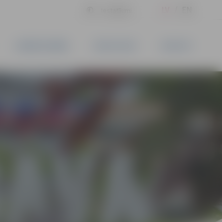
LV
EN
Iestatījumi
UZŅĒMĒJDARBĪBA
PAKALPOJUMI
KONTAKTI