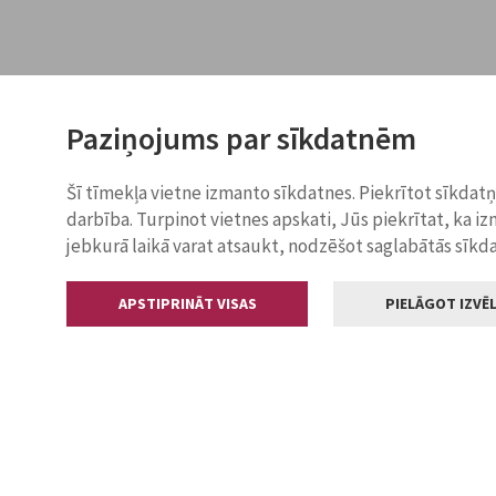
Paziņojums par sīkdatnēm
Šī tīmekļa vietne izmanto sīkdatnes. Piekrītot sīkdat
darbība. Turpinot vietnes apskati, Jūs piekrītat, ka i
jebkurā laikā varat atsaukt, nodzēšot saglabātās sīkd
APSTIPRINĀT VISAS
PIELĀGOT IZVĒL
Kontakti