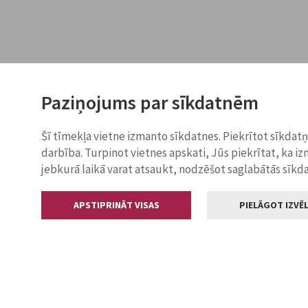
Paziņojums par sīkdatnēm
Šī tīmekļa vietne izmanto sīkdatnes. Piekrītot sīkdat
darbība. Turpinot vietnes apskati, Jūs piekrītat, ka i
jebkurā laikā varat atsaukt, nodzēšot saglabātās sīkd
APSTIPRINĀT VISAS
PIELĀGOT IZVĒL
Kontakti