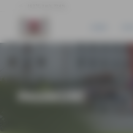
16.2 °C, 3 m/s, 72.4 %
JAUNUMI
PILSĒ
PASĀKUMI