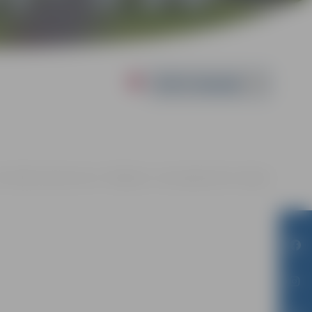
Powered by
1. 16:00 | Jauniešu centrs “Pakāpiens”, Loka maģistrāle 25, Jelgava