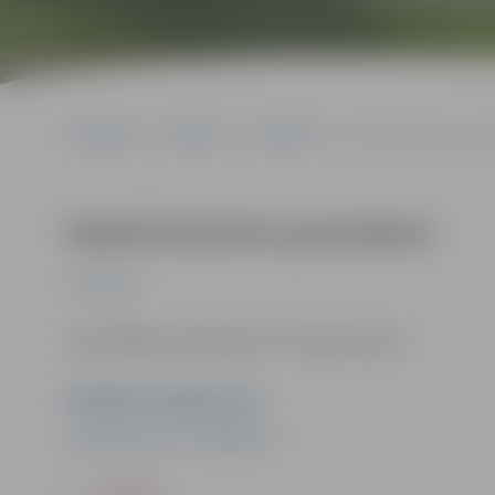
Sākumlapa
Pasākumi
Jauniešiem
Radošā darbnīca jauni
Radošā darbnīca jauniešiem
Jauniešiem
Iepriekšēja pieteikšanās nav nepieciešama.
Pasākuma organizators
Jauniešu centrs "Pakāpiens"