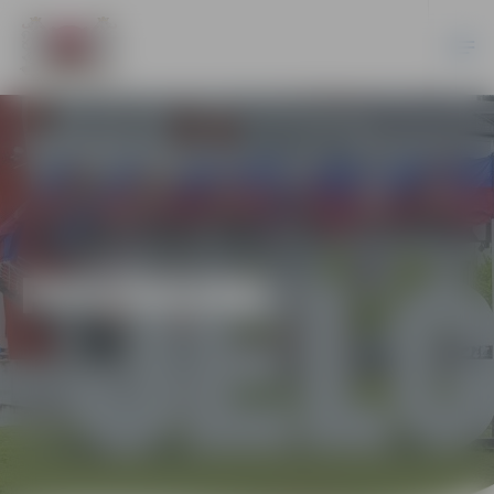
PASĀKUMI