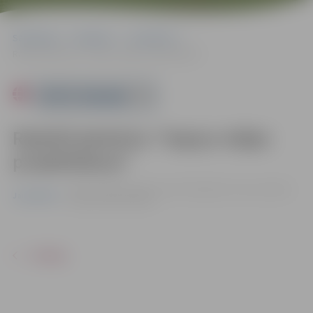
Sākumlapa
Pasākumi
Jauniešiem
Radošā darbnīca “Sapņu mājas projektēšana”
Powered by
Radošā darbnīca “Sapņu mājas
projektēšana”
19.09. 17:00 | Jauniešu centrā "Špaktele", Pasta ielā 44,
Jauniešiem
Jelgavā |
Bez maksas
ATPAKAĻ