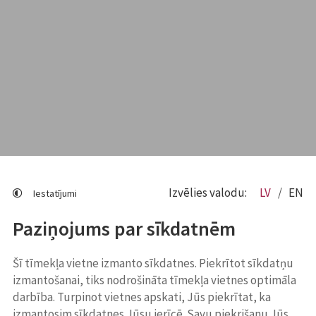
Izvēlies valodu:
LV
EN
Iestatījumi
Paziņojums par sīkdatnēm
Šī tīmekļa vietne izmanto sīkdatnes. Piekrītot sīkdatņu
izmantošanai, tiks nodrošināta tīmekļa vietnes optimāla
darbība. Turpinot vietnes apskati, Jūs piekrītat, ka
izmantosim sīkdatnes Jūsu ierīcē. Savu piekrišanu Jūs