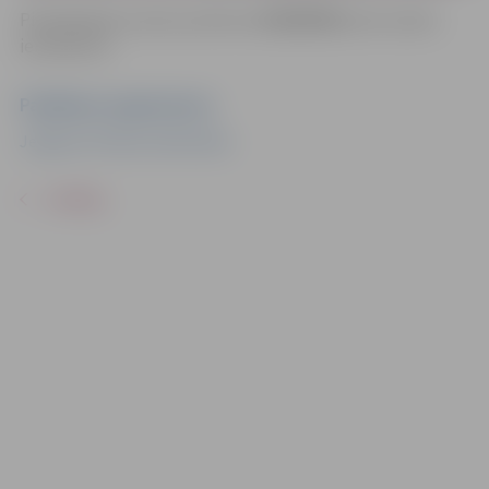
Pieteikšanās zvanot pa tālruni
27336746
(vietu skaits
ierobežots).
Pasākuma organizators
Jelgavas Pilsētas bibliotēka
ATPAKAĻ