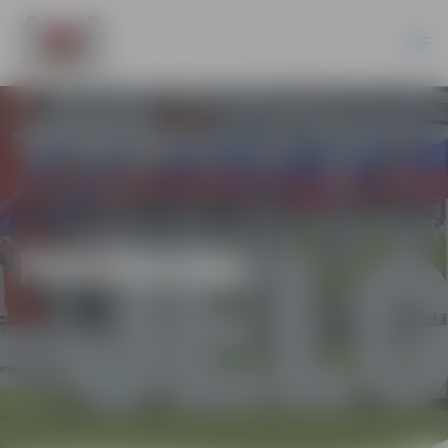
PASĀKUMI