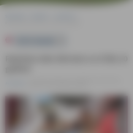
Sākumlapa
Pasākumi
Jauniešiem
Radošais laiks bērniem no 8 līdz 10 gadiem
Powered by
Radošais laiks bērniem no 8 līdz 10
gadiem
no 16.06. līdz 19.06. 11:00 - 14:00 | Miezītes biblioteka,
Jauniešiem
Dobeles šoseja 100A |
Bez maksas