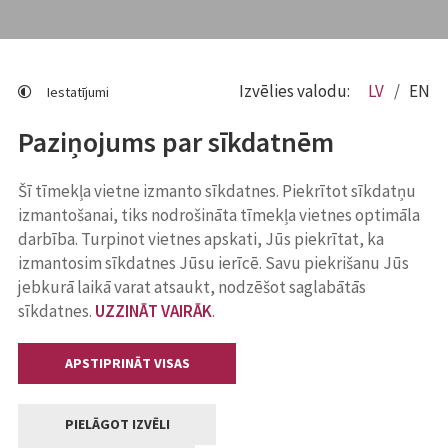
Izvēlies valodu:
LV
EN
Iestatījumi
Paziņojums par sīkdatnēm
Šī tīmekļa vietne izmanto sīkdatnes. Piekrītot sīkdatņu
izmantošanai, tiks nodrošināta tīmekļa vietnes optimāla
darbība. Turpinot vietnes apskati, Jūs piekrītat, ka
izmantosim sīkdatnes Jūsu ierīcē. Savu piekrišanu Jūs
jebkurā laikā varat atsaukt, nodzēšot saglabātās
sīkdatnes.
UZZINĀT VAIRĀK
.
APSTIPRINĀT VISAS
PIELĀGOT IZVĒLI