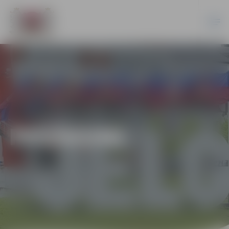
PASĀKUMI