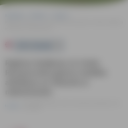
Sākumlapa
Pasākumi
Izstādes
Regīnas Vasiļjevas un Ivetas Romanovskas gleznu izstādes atklāšana
un tikšanās ar māksliniecēm
Powered by
Regīnas Vasiļjevas un Ivetas
Romanovskas gleznu izstādes
atklāšana un tikšanās ar
māksliniecēm
14.02. 16:00 | Jelgavas pilsētas bibliotēkā, Akadēmijas ielā
Izstādes
26, Jelgavā