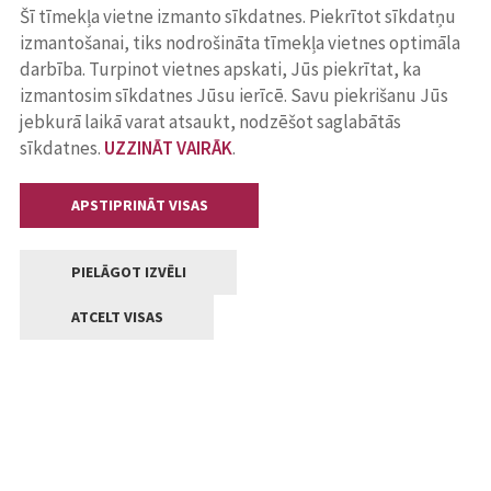
Šī tīmekļa vietne izmanto sīkdatnes. Piekrītot sīkdatņu
izmantošanai, tiks nodrošināta tīmekļa vietnes optimāla
darbība. Turpinot vietnes apskati, Jūs piekrītat, ka
izmantosim sīkdatnes Jūsu ierīcē. Savu piekrišanu Jūs
jebkurā laikā varat atsaukt, nodzēšot saglabātās
sīkdatnes.
UZZINĀT VAIRĀK
.
APSTIPRINĀT VISAS
PIELĀGOT IZVĒLI
ATCELT VISAS