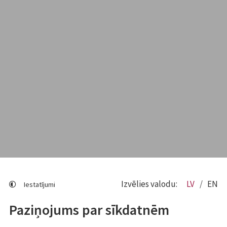
Izvēlies valodu:
LV
EN
Iestatījumi
Paziņojums par sīkdatnēm