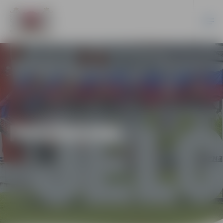
PASĀKUMI