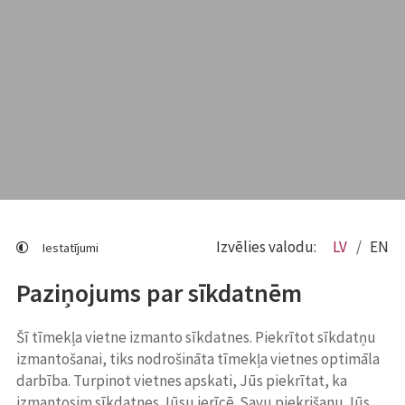
Izvēlies valodu:
LV
EN
Iestatījumi
Paziņojums par sīkdatnēm
Šī tīmekļa vietne izmanto sīkdatnes. Piekrītot sīkdatņu
izmantošanai, tiks nodrošināta tīmekļa vietnes optimāla
darbība. Turpinot vietnes apskati, Jūs piekrītat, ka
izmantosim sīkdatnes Jūsu ierīcē. Savu piekrišanu Jūs