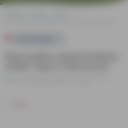
Sākumlapa
Pasākumi
Izstādes
Rūtas Kazākas ceļojošā zīmējumu izstāde “Augi un meža ainavas”
Powered by
Rūtas Kazākas ceļojošā zīmējumu
izstāde “Augi un meža ainavas”
no 14.09. līdz 31.10. | Jelgavas tehnikuma bibliotēkā
Izstādes
Pulkveža Oskara Kalpaka ielā 37, Jelgavā
ATPAKAĻ