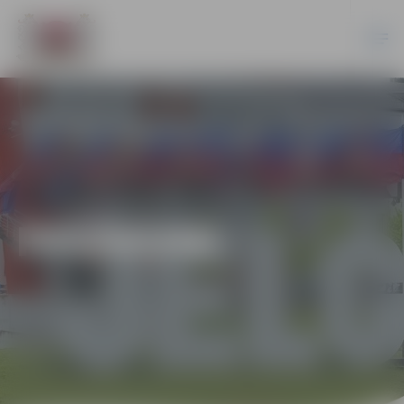
PASĀKUMI