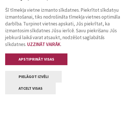
Šī tīmekļa vietne izmanto sīkdatnes. Piekrītot sīkdatņu
izmantošanai, tiks nodrošināta tīmekļa vietnes optimāla
darbība. Turpinot vietnes apskati, Jūs piekrītat, ka
izmantosim sīkdatnes Jūsu ierīcē. Savu piekrišanu Jūs
jebkurā laikā varat atsaukt, nodzēšot saglabātās
sīkdatnes.
UZZINĀT VAIRĀK
.
APSTIPRINĀT VISAS
PIELĀGOT IZVĒLI
ATCELT VISAS