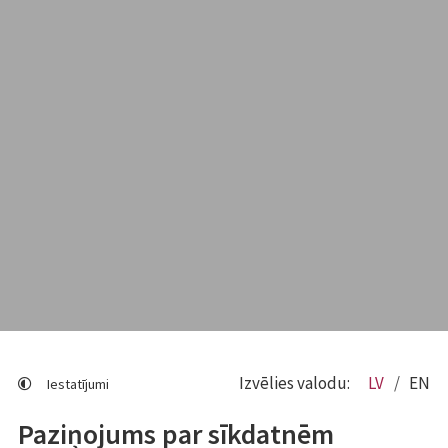
Izvēlies valodu:
LV
EN
Iestatījumi
Paziņojums par sīkdatnēm