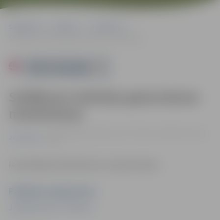
Sākumlapa
Pasākumi
Jauniešiem
Saldējumu kokteiļu gatavošanas meistarklase
Powered by
Saldējumu kokteiļu gatavošanas
meistarklase
25.06. 16:00 | Jauniešu centrs "Pietura", Dobeles šoseja
Jauniešiem
100A
Iepriekšēja pieteikšanās nav nepieciešama.
Pasākuma organizators
Jauniešu centrs "Pietura"