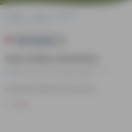
Sākumlapa
Pasākumi
Jauniešiem
Sapņu ķērāju meistarklase
Powered by
Sapņu ķērāju meistarklase
29.11. 17:00 | Jauniešu centrā "Pakāpiens", Loka
Jauniešiem
maģistrālē 25, Jelgavā |
Bez maksas
Iepriekšēja pieteikšanās nav nepieciešama.
ATPAKAĻ