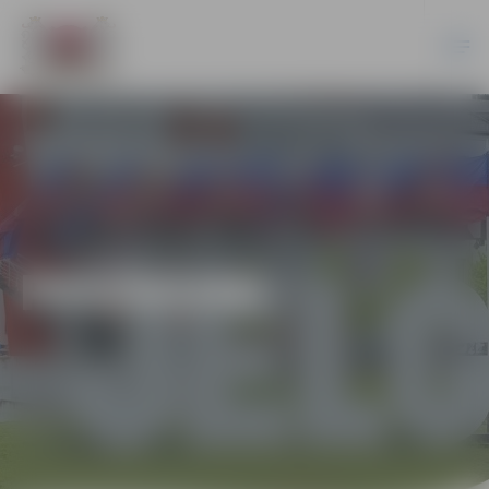
PASĀKUMI