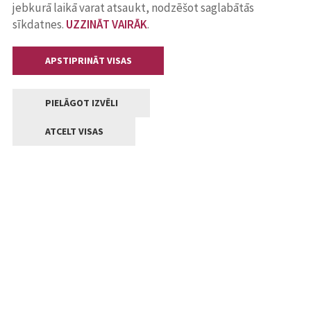
jebkurā laikā varat atsaukt, nodzēšot saglabātās
sīkdatnes.
UZZINĀT VAIRĀK
.
APSTIPRINĀT VISAS
PIELĀGOT IZVĒLI
ATCELT VISAS
Kontakti
Jelgavas valstpilsētas pašvaldība