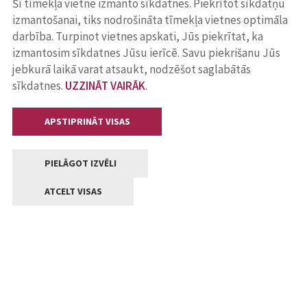
Šī tīmekļa vietne izmanto sīkdatnes. Piekrītot sīkdatņu
izmantošanai, tiks nodrošināta tīmekļa vietnes optimāla
darbība. Turpinot vietnes apskati, Jūs piekrītat, ka
izmantosim sīkdatnes Jūsu ierīcē. Savu piekrišanu Jūs
jebkurā laikā varat atsaukt, nodzēšot saglabātās
sīkdatnes.
UZZINĀT VAIRĀK
.
APSTIPRINĀT VISAS
PIELĀGOT IZVĒLI
ATCELT VISAS