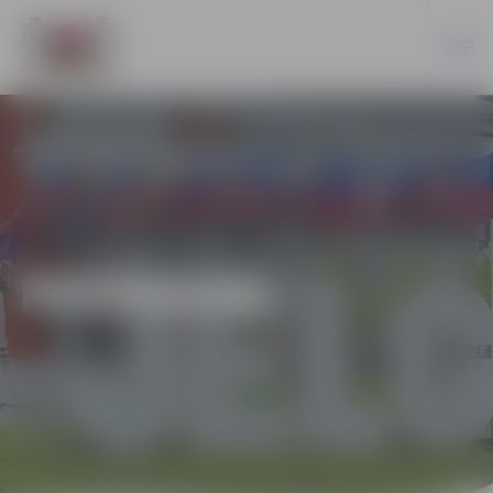
PASĀKUMI