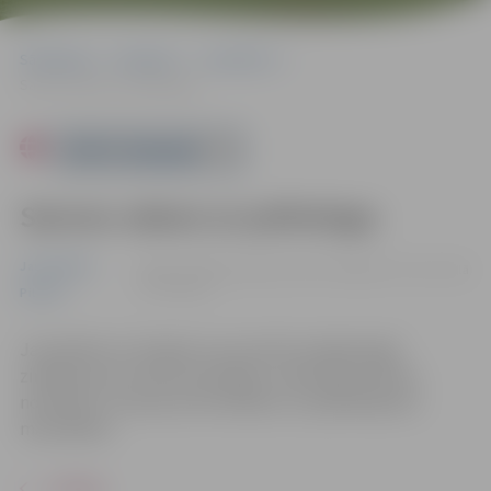
Sākumlapa
Pasākumi
Jauniešiem
Sarunu vakars ar psihologu
Powered by
Sarunu vakars ar psihologu
Jauniešiem
04.03. 17:00 | Jauniešu centrā "Špaktele", Pasta ielā
44, Jelgavā
Pilsēta
Jauniešiem no 15 gadu vecuma būs iespēja iegūt
zināšanas par stresa mazināšanu, depresijas cēloņu
novēršanu, emociju kontrolēšanu un paškaitējuma
mazināšanu.
ATPAKAĻ