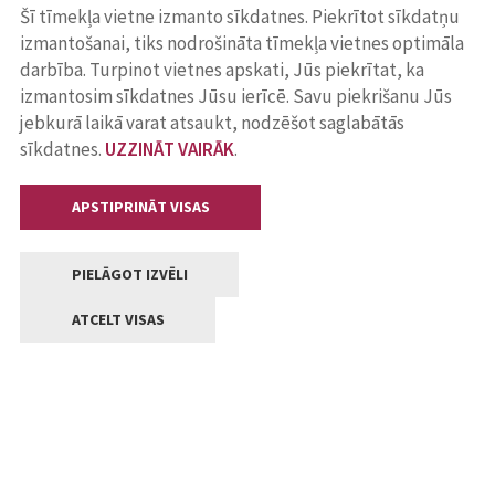
Šī tīmekļa vietne izmanto sīkdatnes. Piekrītot sīkdatņu
izmantošanai, tiks nodrošināta tīmekļa vietnes optimāla
darbība. Turpinot vietnes apskati, Jūs piekrītat, ka
izmantosim sīkdatnes Jūsu ierīcē. Savu piekrišanu Jūs
jebkurā laikā varat atsaukt, nodzēšot saglabātās
sīkdatnes.
UZZINĀT VAIRĀK
.
APSTIPRINĀT VISAS
PIELĀGOT IZVĒLI
ATCELT VISAS