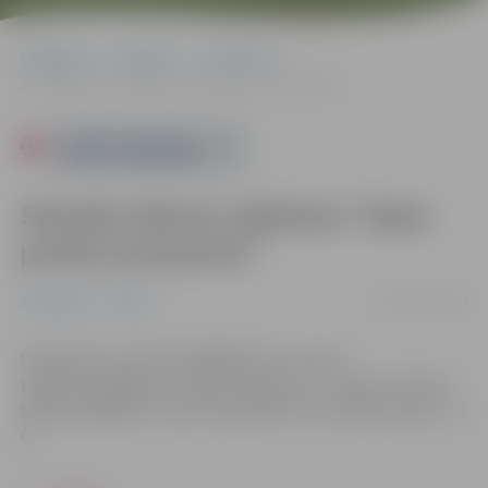
Sākumlapa
Pasākumi
Jauniešiem
Sieviešu dienas nūjošana “Ejam pretim pavasarim”
Powered by
Sieviešu dienas nūjošana “Ejam
pretim pavasarim”
10.03. 10:00 |
€4
Jauniešiem
Pilsēta
Pieteikties pa tālruni 63005447 vai e-pastu
tic@tornis.jelgava.lv. Maršruta garums – aptuveni 10 km.
Nūjas iespējams rezervēt iepriekš (1 €). Dalības maksa – 4
€.