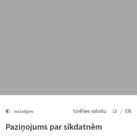
Izvēlies valodu:
LV
EN
Iestatījumi
Paziņojums par sīkdatnēm