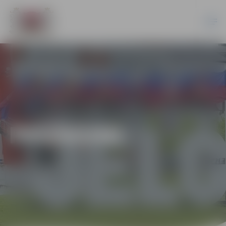
PASĀKUMI