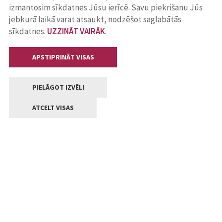
izmantosim sīkdatnes Jūsu ierīcē. Savu piekrišanu Jūs
jebkurā laikā varat atsaukt, nodzēšot saglabātās
sīkdatnes.
UZZINĀT VAIRĀK
.
APSTIPRINĀT VISAS
PIELĀGOT IZVĒLI
ATCELT VISAS
Kontakti
Jelgavas valstpilsētas pašvaldība