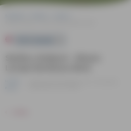
Sākumlapa
Pasākumi
Izstādes
Skolēnu zīmējumi – dāvana Latvijai dzimšanas dienā
Powered by
Skolēnu zīmējumi – dāvana
Latvijai dzimšanas dienā
Izstādes
no 06.11. līdz 15.12. | Kultūras nama 2. stāva galerijā,
Krišjāņa Barona ielā 6, Jelgavā
Pilsēta
ATPAKAĻ