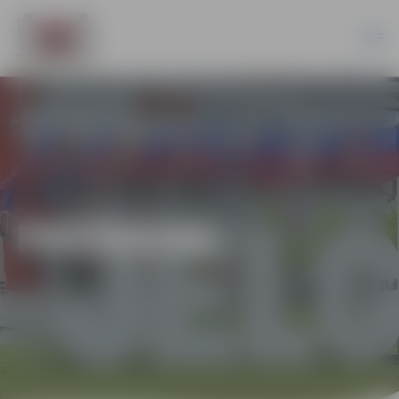
PASĀKUMI