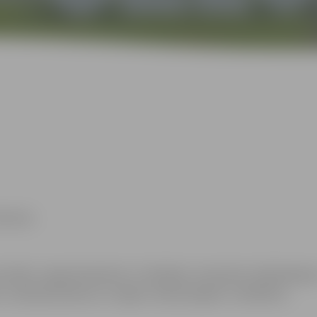
ikšanās.
censību organizatoriem ir tiesības izmantot mārketin
ez saskaņošanas ar tajās redzamajiem cilvēkiem.