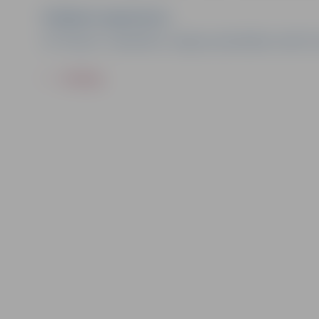
Pasākuma organizators
SK "Mitauer" sadarbībā ar Jelgavas pašvaldības iestādi "
ATPAKAĻ