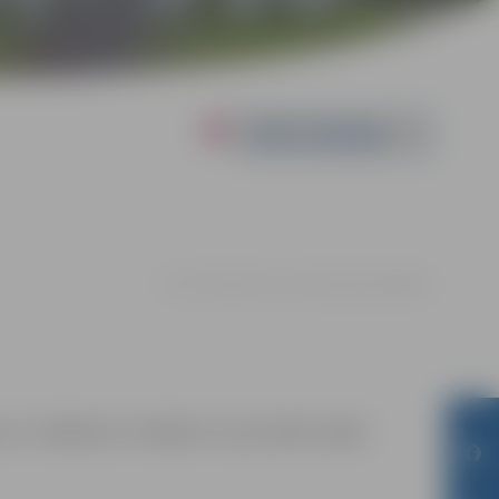
Powered by
17.07. 19:00 | Pasta salā Jelgavā |
0.00 eiro
ga un reklāmas mērķiem sacensību laikā