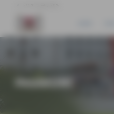
21.1 °C, 2.6 m/s, 87.8 %
JAUNUMI
PILSĒ
PASĀKUMI