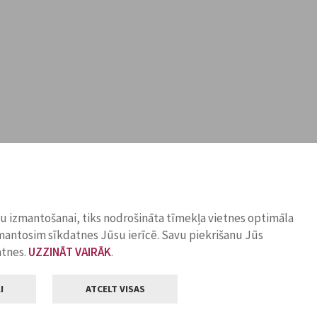
ņu izmantošanai, tiks nodrošināta tīmekļa vietnes optimāla
zmantosim sīkdatnes Jūsu ierīcē. Savu piekrišanu Jūs
atnes.
UZZINĀT VAIRĀK
.
I
ATCELT VISAS