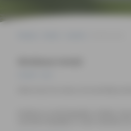
Sākumlapa
Pasākumi
Jauniešiem
Skriešanas treniņš
Skriešanas treniņš
Jauniešiem
Sports
Dalība treniņš ir bez maksas un bez iepriekšējas piete
Pasākums var tikt fotografēts un filmēts. Sa
uzņemtās fotogrāfijas un video materiālus b