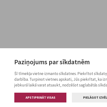
Paziņojums par sīkdatnēm
Šī tīmekļa vietne izmanto sīkdatnes. Piekrītot sīkdat
darbība. Turpinot vietnes apskati, Jūs piekrītat, ka i
jebkurā laikā varat atsaukt, nodzēšot saglabātās sīkd
APSTIPRINĀT VISAS
PIELĀGOT IZVĒL