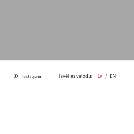
Izvēlies valodu:
LV
EN
Iestatījumi