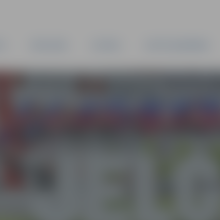
TA
PAŠVALDĪBA
IESTĀDES
KAPITĀLSABIEDRĪBAS