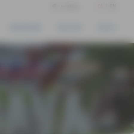
LV
EN
Iestatījumi
UZŅĒMĒJDARBĪBA
PAKALPOJUMI
KONTAKTI