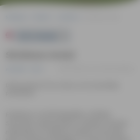
Sākumlapa
Pasākumi
Jauniešiem
Skriešanas treniņš
Powered by
Skriešanas treniņš
14.08. 19:00 | Pasta salā Jelgavā |
0.00 eiro
Jauniešiem
Sports
Dalība pasākumā ir bez maksas un bez iepriekšējas
pieteikšanās.
Pasākums var tikt fotografēts un filmēts.
Sacensību organizatoriem ir tiesības izmantot
mārketinga un reklāmas mērķiem sacensību