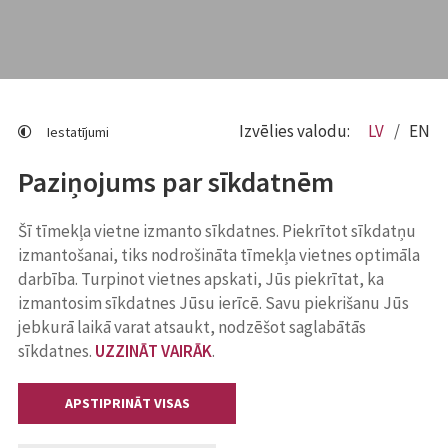
Izvēlies valodu:
LV
EN
Iestatījumi
Paziņojums par sīkdatnēm
Šī tīmekļa vietne izmanto sīkdatnes. Piekrītot sīkdatņu
izmantošanai, tiks nodrošināta tīmekļa vietnes optimāla
darbība. Turpinot vietnes apskati, Jūs piekrītat, ka
izmantosim sīkdatnes Jūsu ierīcē. Savu piekrišanu Jūs
jebkurā laikā varat atsaukt, nodzēšot saglabātās
sīkdatnes.
UZZINĀT VAIRĀK
.
APSTIPRINĀT VISAS