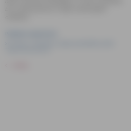
laikā uzņemtās fotogrāfijas un video materiālus
bez saskaņošanas ar tajās redzamajiem
cilvēkiem.
Pasākuma organizators
SK "Mitauer" sadarbībā ar Jelgavas pašvaldības iestādi
"Sporta servisa centrs"
ATPAKAĻ