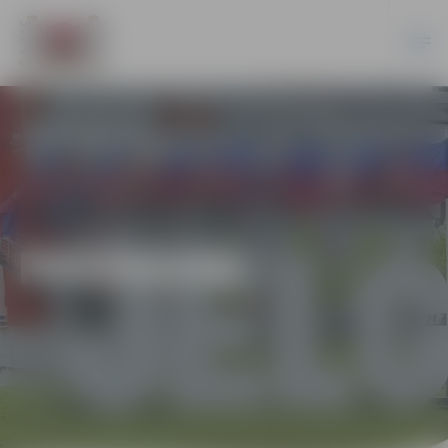
PASĀKUMI