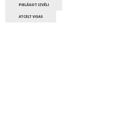
PIELĀGOT IZVĒLI
ATCELT VISAS
Kontakti
Jelgavas valstpilsētas pašvaldība
Lielā iela 11, Jelgava, LV-3001
+371 63005522
pasts@jelgava.lv
Klientu apkalpošana