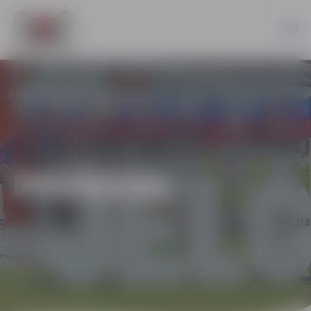
PASĀKUMI