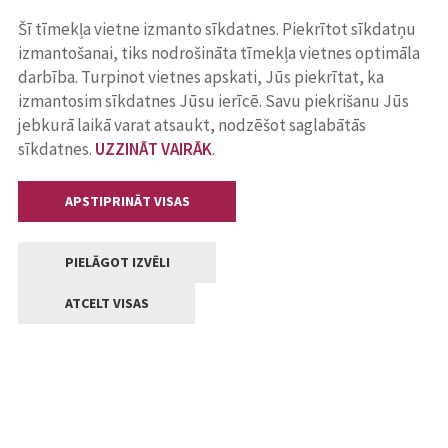
Šī tīmekļa vietne izmanto sīkdatnes. Piekrītot sīkdatņu
izmantošanai, tiks nodrošināta tīmekļa vietnes optimāla
darbība. Turpinot vietnes apskati, Jūs piekrītat, ka
izmantosim sīkdatnes Jūsu ierīcē. Savu piekrišanu Jūs
jebkurā laikā varat atsaukt, nodzēšot saglabātās
sīkdatnes.
UZZINĀT VAIRĀK
.
APSTIPRINĀT VISAS
PIELĀGOT IZVĒLI
ATCELT VISAS