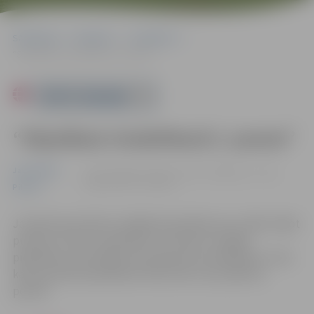
Sākumlapa
Pasākumi
Jauniešiem
“Stiprākais Sviedrētavā 2. posms”
Powered by
“Stiprākais Sviedrētavā 2. posms”
Jauniešiem
12.02. 16:00 | Jauniešu centrā "Pakāpiens", Loka
maģistrālē 25, Jelgavā
Pilsēta
Jaunieši sacentīsies vairākās disciplīnās svaru zālē, krājot
punktus. Posmi ir paradzēti, lai visiem ir iespēja
piedalīties sacensībās, bet paši posmi neatšķirsies. Taču
katrs jaunietis piedalīsies tikai vienu reizi, jebkurā
posmā.