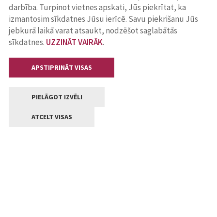
darbība. Turpinot vietnes apskati, Jūs piekrītat, ka
izmantosim sīkdatnes Jūsu ierīcē. Savu piekrišanu Jūs
jebkurā laikā varat atsaukt, nodzēšot saglabātās
sīkdatnes.
UZZINĀT VAIRĀK
.
APSTIPRINĀT VISAS
PIELĀGOT IZVĒLI
ATCELT VISAS
Kontakti