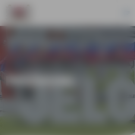
PASĀKUMI