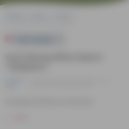
Sākumlapa
Pasākumi
Jauniešiem
Svini Ziemassvētkus kopā ar “Pakāpienu”
Powered by
Svini Ziemassvētkus kopā ar
“Pakāpienu”
Jauniešiem
20.12. 16:00 | Jauniešu centrā “Pakāpiens”, Loka
maģistrālē 25, Jelgavā |
Bez maksas
Pilsēta
Iepriekšēja pieteikšanās nav nepieciešama.
ATPAKAĻ