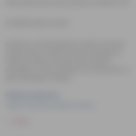
Spēles plānotas katru dienu apmēram no 10:00 līdz 17:00.
Skatītājiem ieeja bez maksas.
Pasākums var tikt fotografēts un filmēts. Sacensību
organizatoriem ir tiesības izmantot mārketinga un
reklāmas mērķiem sacensību laikā uzņemtās
fotogrāfijas un video materiālus bez saskaņošanas ar
tajās redzamajiem cilvēkiem.
Pasākuma organizators
Jelgavas Tenisa klubs un Mihails Ivanovskis
ATPAKAĻ