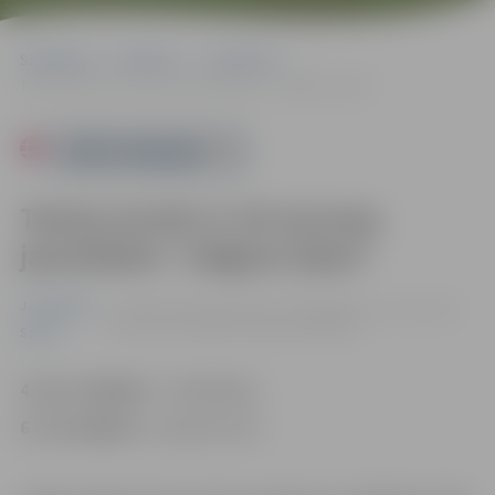
Sākumlapa
Pasākumi
Jauniešiem
Tenisa turnīrs U-18 vecuma jauniešiem “Jelgava Open”
Powered by
Tenisa turnīrs U-18 vecuma
jauniešiem “Jelgava Open”
Jauniešiem
no 04.10. līdz 10.10. 10:00 - 17:00 | Jelgavas tenisa halle
Lietuvas šosejā 68A, Jelgavā |
0.00 eiro
Sports
4. un 5. oktobrī
– kvalifikācija
6.–10. oktobrī
– pamatturnīrs