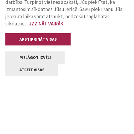
darbība. Turpinot vietnes apskati, Jūs piekrītat, ka
izmantosim sīkdatnes Jūsu ierīcē. Savu piekrišanu Jūs
jebkurā laikā varat atsaukt, nodzēšot saglabātās
sīkdatnes.
UZZINĀT VAIRĀK
.
APSTIPRINĀT VISAS
PIELĀGOT IZVĒLI
ATCELT VISAS
Kontakti