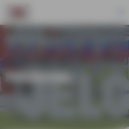
PASĀKUMI