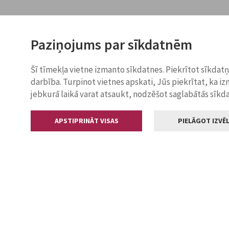
Paziņojums par sīkdatnēm
Šī tīmekļa vietne izmanto sīkdatnes. Piekrītot sīkdat
darbība. Turpinot vietnes apskati, Jūs piekrītat, ka i
jebkurā laikā varat atsaukt, nodzēšot saglabātās sīkd
APSTIPRINĀT VISAS
PIELĀGOT IZVĒL
Kontakti
Jelgavas valstp