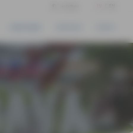
LV
EN
Iestatījumi
UZŅĒMĒJDARBĪBA
PAKALPOJUMI
KONTAKTI