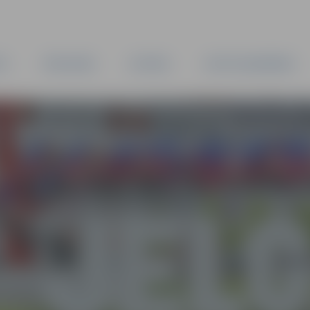
TA
PAŠVALDĪBA
IESTĀDES
KAPITĀLSABIEDRĪBAS