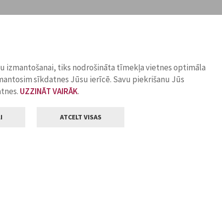
ņu izmantošanai, tiks nodrošināta tīmekļa vietnes optimāla
zmantosim sīkdatnes Jūsu ierīcē. Savu piekrišanu Jūs
atnes.
UZZINĀT VAIRĀK
.
I
ATCELT VISAS
Klientu apkalpošana
ilsētas pašvaldība
Darba laiks