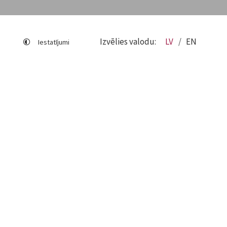
Izvēlies valodu:
LV
EN
Iestatījumi
Lapas karte
Viegli lasīt