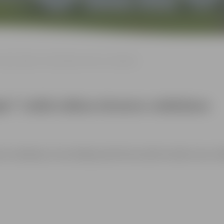
mestās idejas” Lielās talkas ietvaros veidošana
as” Lielās talkas ietvaros veidošana
ros veidošana, kuras laikā jaunieši tiks aicināti izveidot savus 