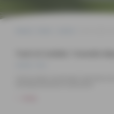
Sākumlapa
Pasākumi
Jauniešiem
Trash Art izstādes “Iz
Trash Art izstādes “Izmestās idej
Jauniešiem
Pilsēta
Trash Art izstādes “Izmestās idejas” Lielās talkas ietva
Iepriekšēja pieteikšanās nav nepieciešama.
ATPAKAĻ