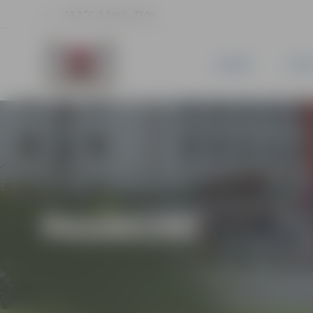
18.2 °C, 3.2 m/s, 73 %
JAUNUMI
PILSĒ
PASĀKUMI