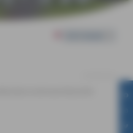
Powered by
no 22.04. līdz 25.04.
mākslas darbus no atkritumiem (Pasta iela 44).