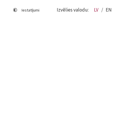
Izvēlies valodu:
LV
EN
Iestatījumi
Lapas karte
Viegli lasīt
Sociālo mediju lietošana
Sīkdatņu izmantošana