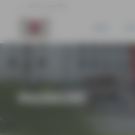
18.2 °C, 3.2 m/s, 73 %
JAUNUMI
PILSĒ
PASĀKUMI