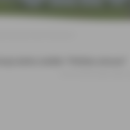
ana Vizuļa darbu izstāde “Pilsētas ainavas”
uļa darbu izstāde “Pilsētas ainavas”
no 01.07. līdz 30.08. | Zemgales reģiona 