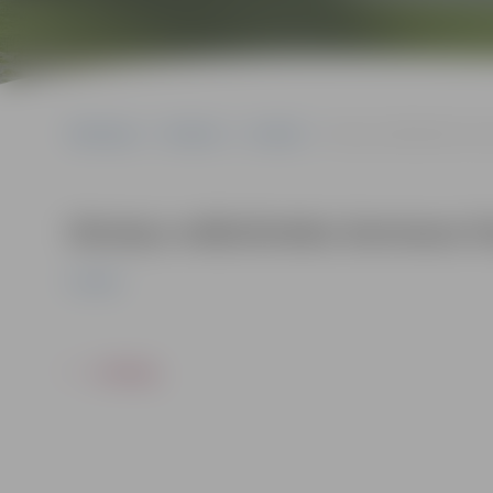
Sākumlapa
Pasākumi
Izstādes
Ukraiņu mākslinieka Germ
Ukraiņu mākslinieka Germana Viz
Izstādes
ATPAKAĻ