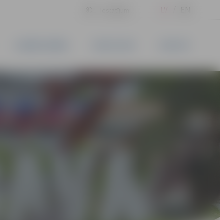
LV
EN
Iestatījumi
UZŅĒMĒJDARBĪBA
PAKALPOJUMI
KONTAKTI