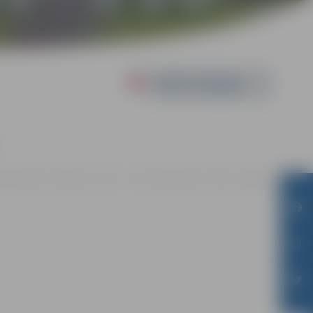
Powered by
Kompetenču attīstības centra 1. stāva foajē Svētes ielā 33, Jelgavā