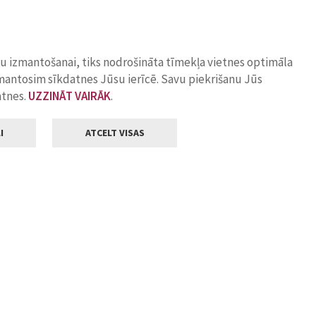
ņu izmantošanai, tiks nodrošināta tīmekļa vietnes optimāla
zmantosim sīkdatnes Jūsu ierīcē. Savu piekrišanu Jūs
atnes.
UZZINĀT VAIRĀK
.
I
ATCELT VISAS
Klientu apkalpošana
ilsētas pašvaldība
Darba laiks
, Jelgava, LV-3001
Pirmdienās
8.00 - 18.00
Otrdienās
8.00 - 17.00
22