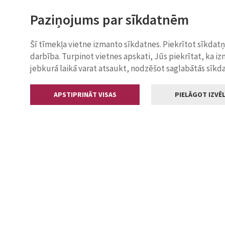
Paziņojums par sīkdatnēm
Šī tīmekļa vietne izmanto sīkdatnes. Piekrītot sīkdat
darbība. Turpinot vietnes apskati, Jūs piekrītat, ka i
jebkurā laikā varat atsaukt, nodzēšot saglabātās sīkd
APSTIPRINĀT VISAS
PIELĀGOT IZVĒL
Kontakti
Jelgavas valstp
Lielā iela 11
+371 630055