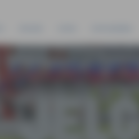
TA
PAŠVALDĪBA
IESTĀDES
KAPITĀLSABIEDRĪBAS