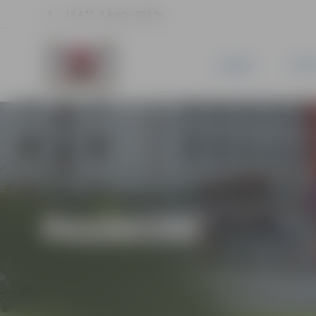
18.4 °C, 3.4 m/s, 79.6 %
JAUNUMI
PILSĒ
PASĀKUMI