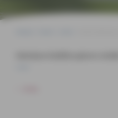
Sākumlapa
Pasākumi
Izstādes
Valerijana Dadžāna gleznu
Valerijana Dadžāna gleznu izstāde
Izstādes
ATPAKAĻ