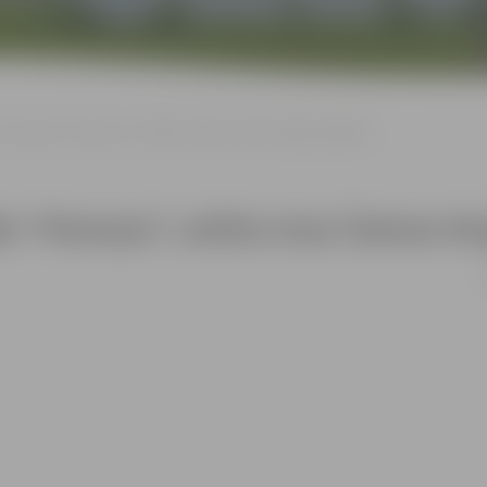
 izstāde “Piemiņai”, veltīta Intas Čakstes 90 gadu jubilejai
 “Piemiņai”, veltīta Intas Čakstes 90 
n