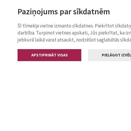
Paziņojums par sīkdatnēm
Šī tīmekļa vietne izmanto sīkdatnes. Piekrītot sīkdat
darbība. Turpinot vietnes apskati, Jūs piekrītat, ka i
jebkurā laikā varat atsaukt, nodzēšot saglabātās sīkd
APSTIPRINĀT VISAS
PIELĀGOT IZVĒL
Kontakti
Jelgavas valstp
Lielā iela 11
+371 630055