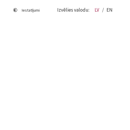
Izvēlies valodu:
LV
EN
Iestatījumi
Lapas karte
Viegli lasīt
Sociālo mediju lietošana
Sīkdatņu izmantošana