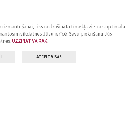
ņu izmantošanai, tiks nodrošināta tīmekļa vietnes optimāla
zmantosim sīkdatnes Jūsu ierīcē. Savu piekrišanu Jūs
atnes.
UZZINĀT VAIRĀK
.
I
ATCELT VISAS
Klientu apkalpošana
ilsētas pašvaldība
Darba laiks
, Jelgava, LV-3001
Pirmdienās
8.00 - 18.00
Otrdienās
8.00 - 17.00
22