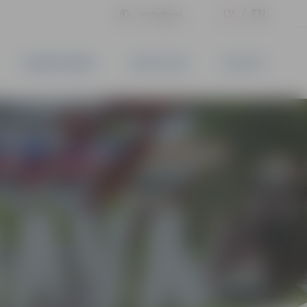
LV
EN
Iestatījumi
UZŅĒMĒJDARBĪBA
PAKALPOJUMI
KONTAKTI