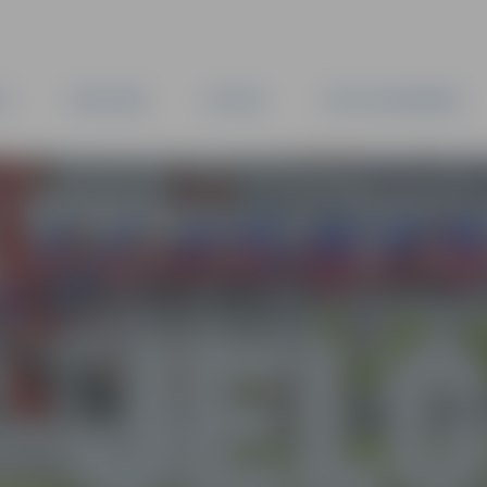
TA
PAŠVALDĪBA
IESTĀDES
KAPITĀLSABIEDRĪBAS