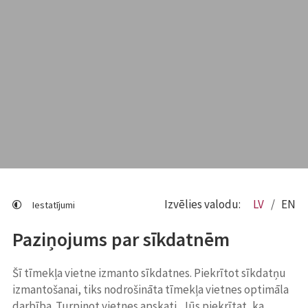
Izvēlies valodu:
LV
EN
Iestatījumi
Paziņojums par sīkdatnēm
Šī tīmekļa vietne izmanto sīkdatnes. Piekrītot sīkdatņu
izmantošanai, tiks nodrošināta tīmekļa vietnes optimāla
darbība. Turpinot vietnes apskati, Jūs piekrītat, ka