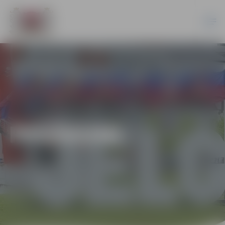
PASĀKUMI