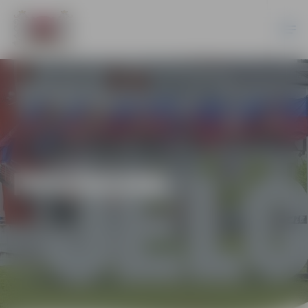
PASĀKUMI