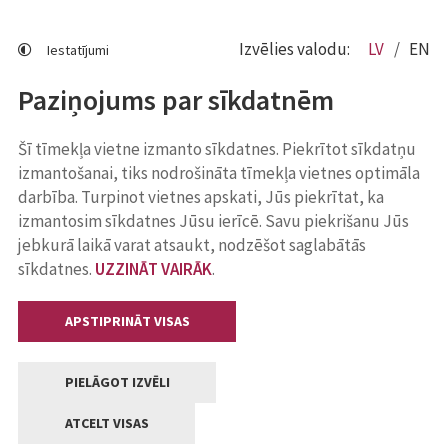
Izvēlies valodu:
LV
EN
Iestatījumi
Paziņojums par sīkdatnēm
Šī tīmekļa vietne izmanto sīkdatnes. Piekrītot sīkdatņu
izmantošanai, tiks nodrošināta tīmekļa vietnes optimāla
darbība. Turpinot vietnes apskati, Jūs piekrītat, ka
izmantosim sīkdatnes Jūsu ierīcē. Savu piekrišanu Jūs
jebkurā laikā varat atsaukt, nodzēšot saglabātās
sīkdatnes.
UZZINĀT VAIRĀK
.
APSTIPRINĀT VISAS
PIELĀGOT IZVĒLI
ATCELT VISAS