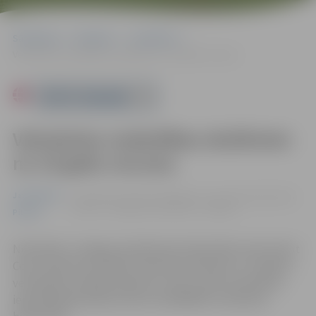
Sākumlapa
Pasākumi
Jauniešiem
Veloskolas nodarbības skolēniem no 10 gadu vecuma
Powered by
Veloskolas nodarbības skolēniem
no 10 gadu vecuma
Jauniešiem
no 19.08. līdz 22.08. 10:00 | Bērnu un jauniešu bibliotēkā
“Zinītis” Zemgales prospektā 7, Jelgavā
Pilsēta
Nodarbību noslēgumā dalībnieki bibliotēkā varēs kārtot
Ceļu satiksmes drošības direkcijas eksāmenu, lai iegūtu
velosipēda vadītāja apliecību. Vietu skaits ierobežots,
iepriekš jāpiesakās pa tālruni 63029093 vai klātienē