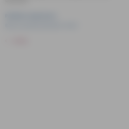
bibliotēkā.
Pasākuma organizators
Bērnu un jauniešu bibliotēka “Zinītis”
ATPAKAĻ