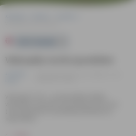
Sākumlapa
Pasākumi
Jauniešiem
Videospēļu turnīrs jauniešiem
Powered by
Videospēļu turnīrs jauniešiem
Jauniešiem
22.04. 16:00 | Jauniešu centrā “Pakāpiens”, Loka
maģistrāle 25, Jelgava
Pilsēta
Videospēļu turnīrs – jaunieši spēlējot dažādas
videospēles, sacentīsies savā starpā par pirmo vietu
(Loka maģistrāle 25). Iepriekšēja pieteikšanās nav
nepieciešama.
ATPAKAĻ