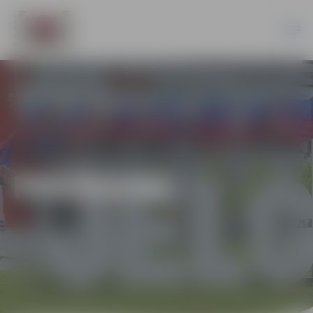
PASĀKUMI