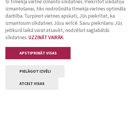
Šī tīmekļa vietne izmanto sīkdatnes. Piekrītot sīkdatņu
izmantošanai, tiks nodrošināta tīmekļa vietnes optimāla
darbība. Turpinot vietnes apskati, Jūs piekrītat, ka
izmantosim sīkdatnes Jūsu ierīcē. Savu piekrišanu Jūs
jebkurā laikā varat atsaukt, nodzēšot saglabātās
sīkdatnes.
UZZINĀT VAIRĀK
.
APSTIPRINĀT VISAS
PIELĀGOT IZVĒLI
ATCELT VISAS