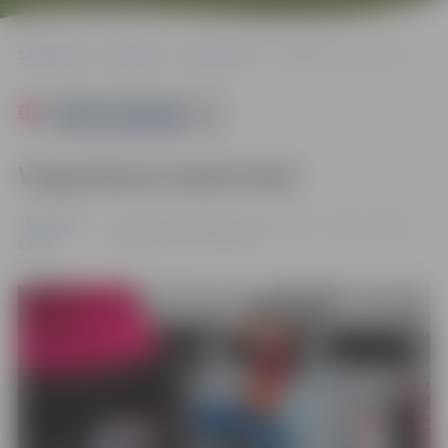
Sākumlapa
Pasākumi
Jauniešiem
Vingrošanas koptreniņš
Powered by
Vingrošanas koptreniņš
Jauniešiem
05.07. 17:00 | Jelgavas sporta halles stadions, Mātera
iela 44, Jelgava |
0.00 eiro
Sports