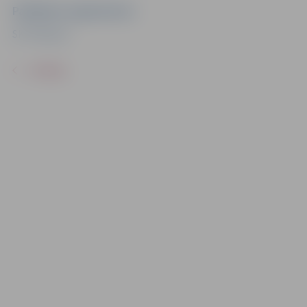
Pasākuma organizators
SK "Mitauer"
ATPAKAĻ