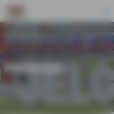
PASĀKUMI