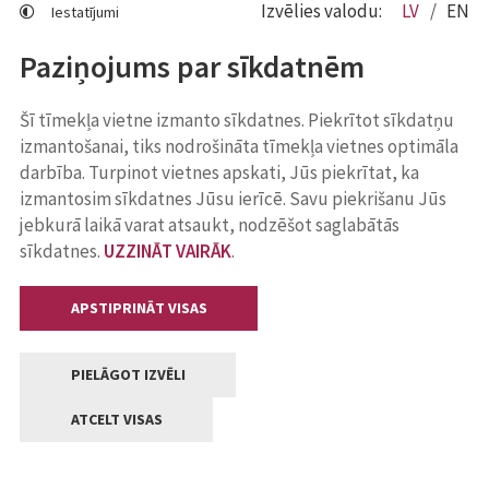
Izvēlies valodu:
LV
EN
Iestatījumi
Paziņojums par sīkdatnēm
Šī tīmekļa vietne izmanto sīkdatnes. Piekrītot sīkdatņu
izmantošanai, tiks nodrošināta tīmekļa vietnes optimāla
darbība. Turpinot vietnes apskati, Jūs piekrītat, ka
izmantosim sīkdatnes Jūsu ierīcē. Savu piekrišanu Jūs
jebkurā laikā varat atsaukt, nodzēšot saglabātās
sīkdatnes.
UZZINĀT VAIRĀK
.
APSTIPRINĀT VISAS
PIELĀGOT IZVĒLI
ATCELT VISAS