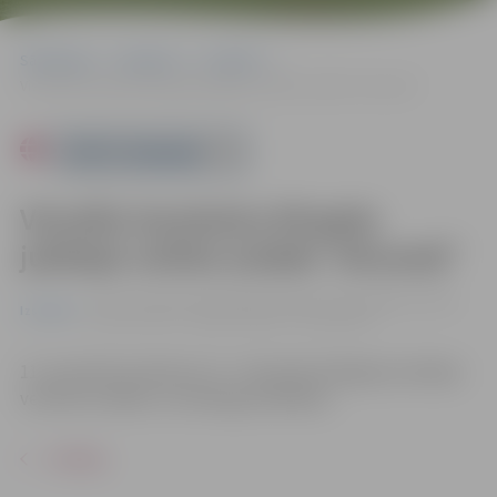
Sākumlapa
Pasākumi
Izstādes
Visvalža Garokalna 90 gadu jubilejai veltīta izstāde “Akvareļi”
Powered by
Visvalža Garokalna 90 gadu
jubilejai veltīta izstāde “Akvareļi”
no 11.11. līdz 21.01. | Ādolfa Alunāna memoriālajā muzejā
Izstādes
Filozofu ielā 3, Jelgavā |
Ieeja – bez maksas
11. novembrī pulksten 14 – V.Garokalna 90 gadu jubilejai
veltītās izstādes un kataloga atklāšana.
ATPAKAĻ