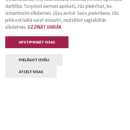
darbība. Turpinot vietnes apskati, Jūs piekrītat, ka
izmantosim sīkdatnes Jūsu ierīcē. Savu piekrišanu Jūs
jebkurā laikā varat atsaukt, nodzēšot saglabātās
sīkdatnes.
UZZINĀT VAIRĀK
.
APSTIPRINĀT VISAS
PIELĀGOT IZVĒLI
ATCELT VISAS
Kontakti