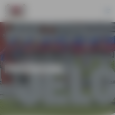
PASĀKUMI