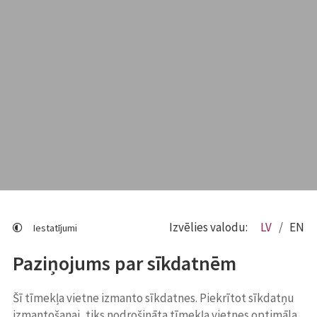
Izvēlies valodu:
LV
EN
Iestatījumi
Paziņojums par sīkdatnēm
Šī tīmekļa vietne izmanto sīkdatnes. Piekrītot sīkdatņu
izmantošanai, tiks nodrošināta tīmekļa vietnes optimāla