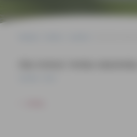
Sākumlapa
Pasākumi
Jauniešiem
Zāļu tirdziņš. Vietējo
Zāļu tirdziņš. Vietējo mājražotā
Jauniešiem
Pilsēta
ATPAKAĻ