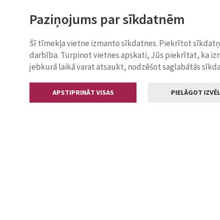
Paziņojums par sīkdatnēm
Šī tīmekļa vietne izmanto sīkdatnes. Piekrītot sīkdat
darbība. Turpinot vietnes apskati, Jūs piekrītat, ka i
jebkurā laikā varat atsaukt, nodzēšot saglabātās sīkd
APSTIPRINĀT VISAS
PIELĀGOT IZVĒL
Kontakti
Jelgavas valstp
Lielā iela 11
+371 630055