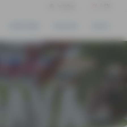
LV
EN
Iestatījumi
UZŅĒMĒJDARBĪBA
PAKALPOJUMI
KONTAKTI