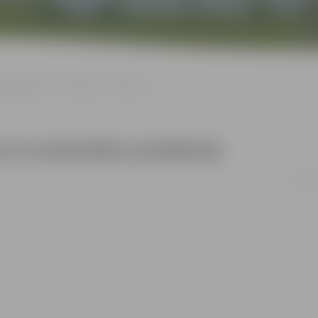
 mājražotāju un amatnieku produkcija
ju un amatnieku produkcija
21.06.