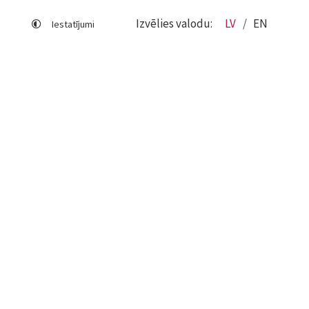
Izvēlies valodu:
LV
EN
Iestatījumi
Lapas karte
Viegli lasīt
Sociālo mediju lietošana
Sīkdatņu izmantošana