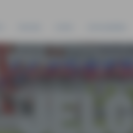
TA
PAŠVALDĪBA
IESTĀDES
KAPITĀLSABIEDRĪBAS