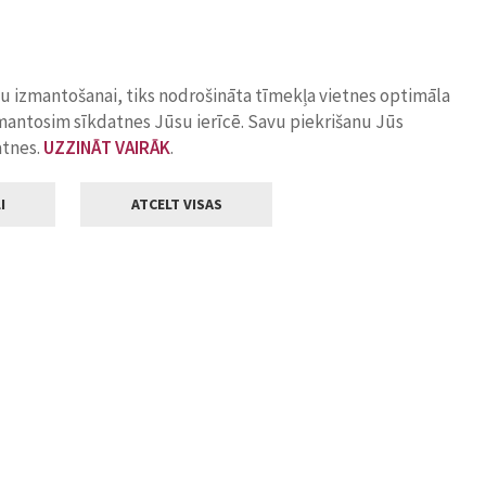
ņu izmantošanai, tiks nodrošināta tīmekļa vietnes optimāla
zmantosim sīkdatnes Jūsu ierīcē. Savu piekrišanu Jūs
atnes.
UZZINĀT VAIRĀK
.
I
ATCELT VISAS
Klientu apkalpošana
ilsētas pašvaldība
Darba laiks
, Jelgava, LV-3001
Pirmdienās
8.00 - 18.00
Otrdienās
8.00 - 17.00
22