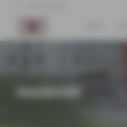
27.6 °C, 2.3 m/s, 55.9 %
JAUNUMI
PILSĒ
PASĀKUMI