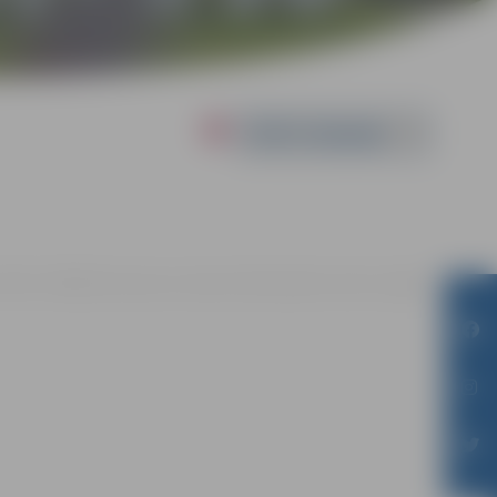
Powered by
 12:00 - 19:00 | Dzīvesziņas un arodu sētā Vecpilsētas ielā 2, Jelgavā