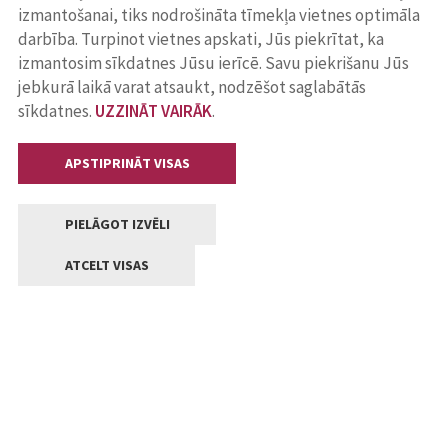
izmantošanai, tiks nodrošināta tīmekļa vietnes optimāla
darbība. Turpinot vietnes apskati, Jūs piekrītat, ka
izmantosim sīkdatnes Jūsu ierīcē. Savu piekrišanu Jūs
jebkurā laikā varat atsaukt, nodzēšot saglabātās
sīkdatnes.
UZZINĀT VAIRĀK
.
APSTIPRINĀT VISAS
PIELĀGOT IZVĒLI
ATCELT VISAS