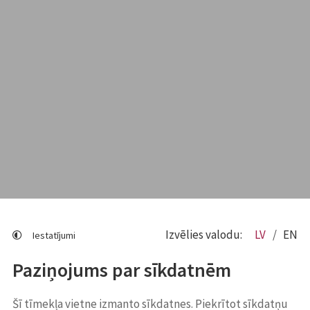
Izvēlies valodu:
LV
EN
Iestatījumi
Paziņojums par sīkdatnēm
Šī tīmekļa vietne izmanto sīkdatnes. Piekrītot sīkdatņu