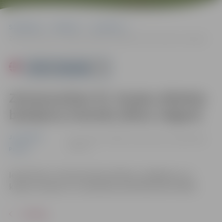
Sākumlapa
Pasākumi
Jauniešiem
Zemessardzes 52. kaujas atbalsta bataljona interešu diena Jelgavā
Powered by
Zemessardzes 52. kaujas atbalsta
bataljona interešu diena Jelgavā
Jauniešiem
11.11. 12:00 - 20:00 | Stacijas parkā, Jelgavā |
Bez
maksas
Pilsēta
Iepazīsties ar Zemessardzes ikdienu, ekipējumu un
kaujas transportu un piedalies praktiskās aktivitātēs.
ATPAKAĻ