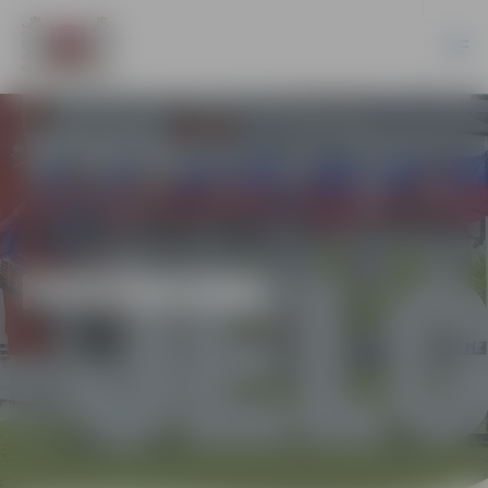
PASĀKUMI