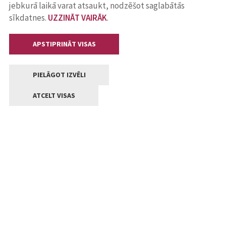
jebkurā laikā varat atsaukt, nodzēšot saglabātās
sīkdatnes.
UZZINĀT VAIRĀK
.
APSTIPRINĀT VISAS
PIELĀGOT IZVĒLI
ATCELT VISAS
Kontakti
Jelgavas valstpilsētas pašvaldība