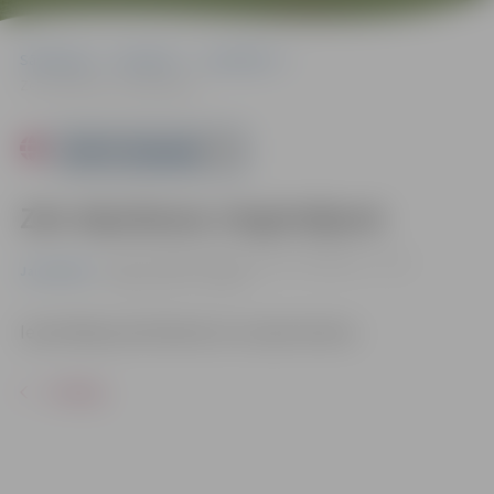
Sākumlapa
Pasākumi
Jauniešiem
Zen elpošanas vingrinājumi
Powered by
Zen elpošanas vingrinājumi
31.01. 17:00 | Jauniešu centrā "Pakāpiens", Loka
Jauniešiem
maģistrālē 25, Jelgavā
Iepriekšēja pieteikšanās nav nepieciešama.
ATPAKAĻ