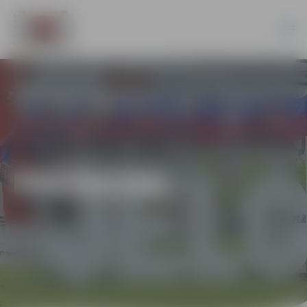
PASĀKUMI