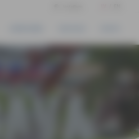
LV
EN
Iestatījumi
UZŅĒMĒJDARBĪBA
PAKALPOJUMI
KONTAKTI