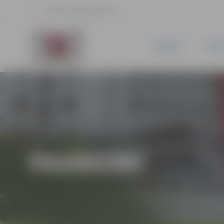
26.6 °C, 4.3 m/s, 55.1 %
JAUNUMI
PILSĒ
PASĀKUMI