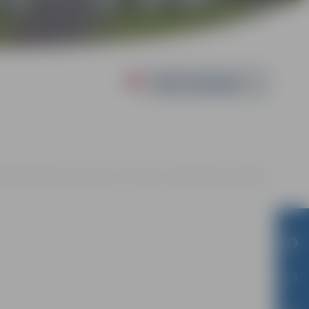
Powered by
5:00 | Jauniešu iniciatīvu centrs “Pietura”, Skolotāju iela 8, Jelgava