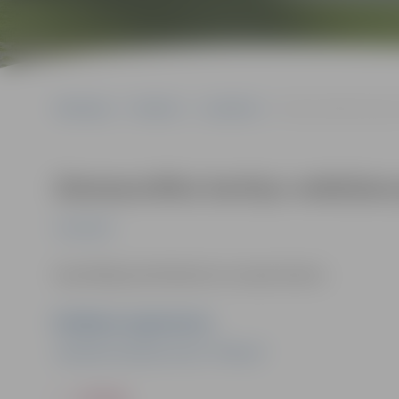
Sākumlapa
Pasākumi
Jauniešiem
Ziemassvētku kartiņu 
Ziemassvētku kartiņu veidošana
Jauniešiem
Iepriekšēja pieteikšanās nav nepieciešama.
Pasākuma organizators
Jauniešu iniciatīvu centrs “Pietura”