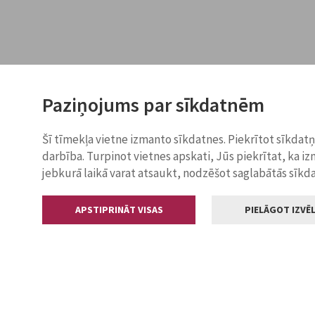
Paziņojums par sīkdatnēm
Šī tīmekļa vietne izmanto sīkdatnes. Piekrītot sīkdat
darbība. Turpinot vietnes apskati, Jūs piekrītat, ka i
jebkurā laikā varat atsaukt, nodzēšot saglabātās sīkd
APSTIPRINĀT VISAS
PIELĀGOT IZVĒL
Kontakti