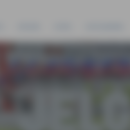
TA
PAŠVALDĪBA
IESTĀDES
KAPITĀLSABIEDRĪBAS