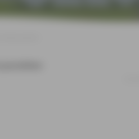
veidošana jauniešiem
 jauniešiem
16.12. 1