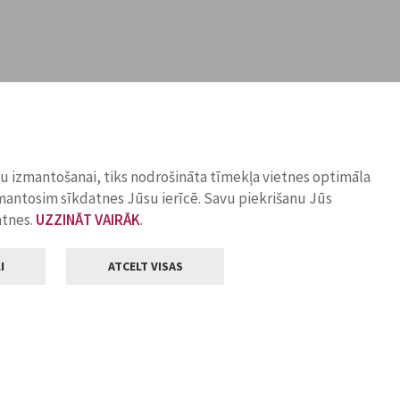
ņu izmantošanai, tiks nodrošināta tīmekļa vietnes optimāla
zmantosim sīkdatnes Jūsu ierīcē. Savu piekrišanu Jūs
atnes.
UZZINĀT VAIRĀK
.
I
ATCELT VISAS
Klientu apkalpošana