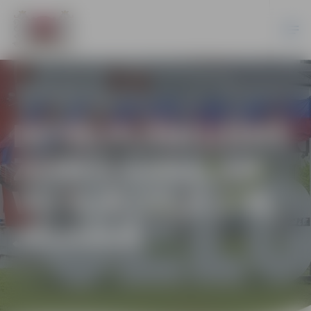
DETĀLPLĀNOJUMS
ZEMES GABALAM
VECAJĀ CEĻĀ 27B,
JELGAVĀ