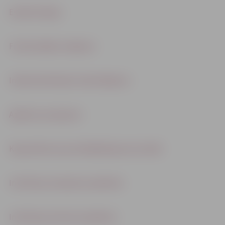
Esošā situācija
Funkcionālais zonējums
Inženiertehniskais nodrošinājums
Apbūves nosacījumi
Kopsavilkums par detālplānojuma izstrādi
Institūciju nosacījumu pārskats
Institūciju atzinumu pārskats