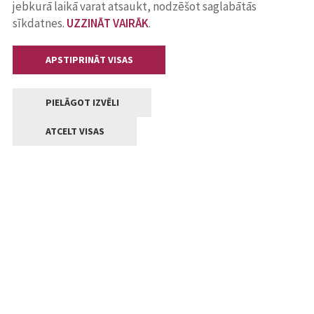
jebkurā laikā varat atsaukt, nodzēšot saglabātās
sīkdatnes.
UZZINĀT VAIRĀK
.
APSTIPRINĀT VISAS
PIELĀGOT IZVĒLI
ATCELT VISAS
Kontakti
Jelgavas valstpilsētas pašvaldība