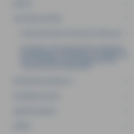
BUDŽETS
SAISTOŠIE NOTEIKUMI
DETĀLPLĀNOJUMI UN TERITORIJU PLĀNOJUMI
NOTEIKUMI “PAR PERSONALIZĒTĀS VIEDKARTES
NOFORMĒŠANAS, IZSNIEGŠANAS, LIETOŠANAS UN
DEAKTIVIZĒŠANAS VAI ANULĒŠANAS KĀRTĪBU
JELGAVAS PILSĒTAS PAŠVALDĪBĀ”
BŪVNIECĪBAS INFORMĀCIJA
DELEĢĒŠANAS LĪGUMI
DARBA REGLAMENTS
ĪPAŠUMI