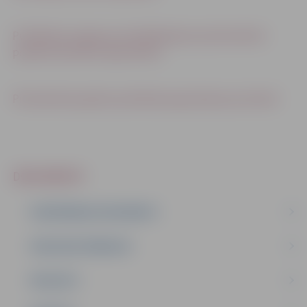
Publikāciju kopijas par detālplānojuma pilnveidotā
projekta publisko apspriešanu
Pilnveidotā projekta publiskās apspriešanas protokoli
DOKUMENTI
PLĀNOŠANAS DOKUMENTI
PUBLISKIE PĀRSKATI
PROJEKTI