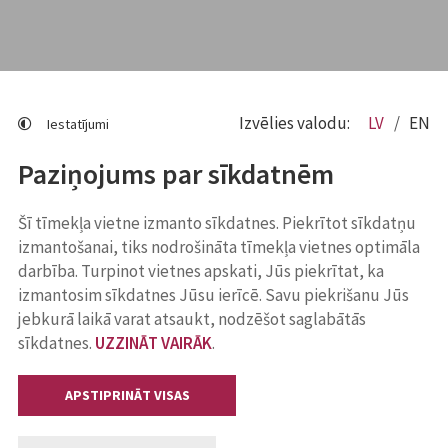
Izvēlies valodu:
LV
EN
Iestatījumi
Paziņojums par sīkdatnēm
Šī tīmekļa vietne izmanto sīkdatnes. Piekrītot sīkdatņu
izmantošanai, tiks nodrošināta tīmekļa vietnes optimāla
darbība. Turpinot vietnes apskati, Jūs piekrītat, ka
izmantosim sīkdatnes Jūsu ierīcē. Savu piekrišanu Jūs
jebkurā laikā varat atsaukt, nodzēšot saglabātās
sīkdatnes.
UZZINĀT VAIRĀK
.
APSTIPRINĀT VISAS