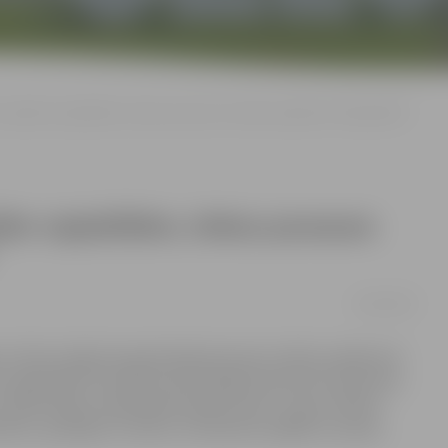
r īpašām vajadzībām, tiekas pavasara svētku pasākumā “Maija Bitīte”
šām vajadzībām, tiekas pavasara
02/05/2025
ērnu fonda Jelgavā organizētajā pavasara svētku pasākumā
m vajadzībām. Ģimenēm bija iespēja kopā aktīvi darboties
ar atbalstītāju sarūpētajiem gardumiem, uzjautrināties
ību, apmīļojot trusīšus un dodoties izjādēs ar poniju.