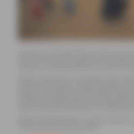
Tāpat ģimenēm tika rādīti dziesmu un deju koncerti, kā 
kapueira, kura pamatā ir deja. Bērniem ar invaliditāti 
silto graudu un ABA (
Applied Behavior Analysis
jeb liet
Pasākuma organizatore un Latvijas Bērnu fonds Jelgav
ģimenēm, kurās aug bērni ar īpašām vajadzībām, ir nepi
papildinot, ka šī pasākumu niša konkrētajai mērķgrupai 
izskaidrojama lielā apmeklētība. Tāpat organizatore ir
pasākumu atbalstījuši jau iepriekš, un ir apņēmības pil
Pasākumā veiktās aktivitātes – mūzikas, silto graudu u
Eiropas Savienības fondu finansējumu.