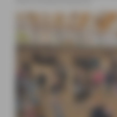
Pasākumu apmeklēja ap 1200 dalībnieku.