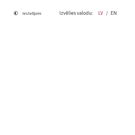
Izvēlies valodu:
LV
EN
Iestatījumi
Lapas karte
Viegli lasīt
Sociālo mediju lietošana
Sīkdatņu izmantošana