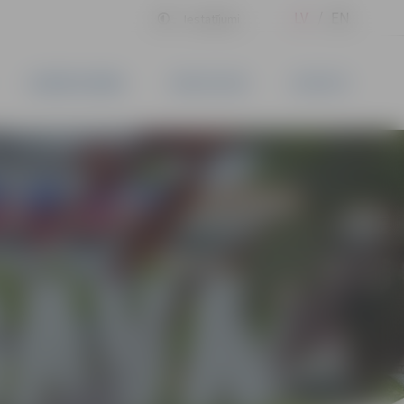
LV
EN
Iestatījumi
UZŅĒMĒJDARBĪBA
PAKALPOJUMI
KONTAKTI