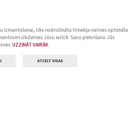
ņu izmantošanai, tiks nodrošināta tīmekļa vietnes optimāla
zmantosim sīkdatnes Jūsu ierīcē. Savu piekrišanu Jūs
atnes.
UZZINĀT VAIRĀK
.
I
ATCELT VISAS
Klientu apkalpošana
ilsētas pašvaldība
Darba laiks
, Jelgava, LV-3001
Pirmdienās
8.00 - 18.00
Otrdienās
8.00 - 17.00
22