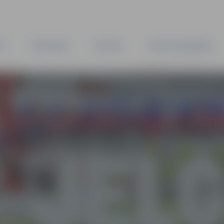
TA
PAŠVALDĪBA
IESTĀDES
KAPITĀLSABIEDRĪBAS