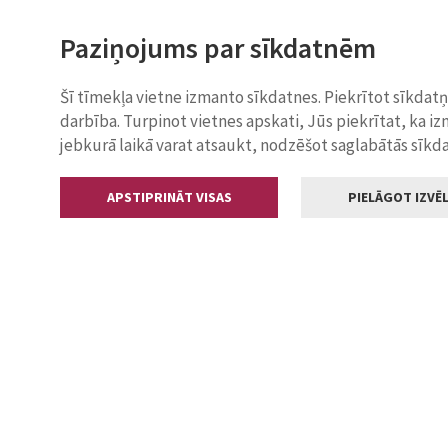
Paziņojums par sīkdatnēm
Šī tīmekļa vietne izmanto sīkdatnes. Piekrītot sīkdat
darbība. Turpinot vietnes apskati, Jūs piekrītat, ka i
jebkurā laikā varat atsaukt, nodzēšot saglabātās sīkd
APSTIPRINĀT VISAS
PIELĀGOT IZVĒL
Kontakti
Jelgavas valstp
Lielā iela 11
+371 630055