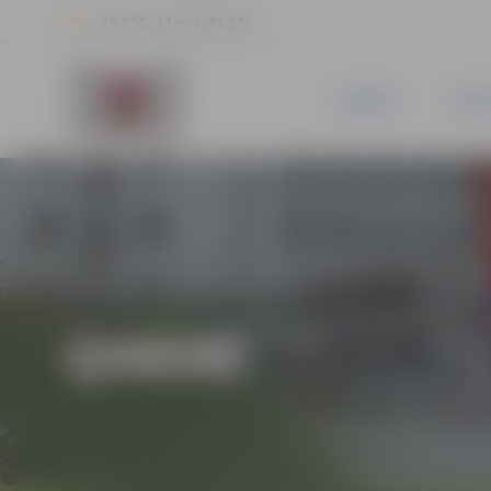
18.2 °C, 4.1 m/s, 81.2 %
JAUNUMI
PILSĒ
ĢIMENE