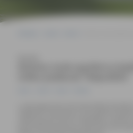
Sākumlapa
Jaunumi
Ģimene
Ģimenes, kurās aug bērni a
Klausīties
Ģimenes, kurās aug bērni ar īpa
svētku pasākumā “Maija Bitīte”
Ģimene
Jaunieši
Jaunumi
Pasākumi
1. maijā Jelgavas Pasta salā tradicionālajā Latvijas B
“Maija Bitīte” tikās ģimenes, kurās aug bērni ar īpašā
radošās darbnīcās, sportot, fotografēties, cienāties 
kopā ar dakteriem klauniem, kā ari baudīt zvēru mīlest