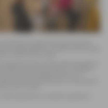
arī klātesošie tika iepazīstināti ar īpašu cīņas veidu-
tika dota iespēja piedalīties un izmēģināt mūzikas terapiju,
išķās uzvedības analīze) terapijas.
ā vadītāja Diāna Gailuma norāda, ka šāda veida pasākumi
eciešami, lai justu kopienas atbalstu un socializētos,
valsts līmenī vēl nav pietiekoši attīstīta, ar ko
 gandarīta par lielo atbalstītāju pulku, no kuriem daudzi
ni to darīt arī turpmāk.
n ABA terapija bērniem ar invaliditāti, organizētas ar