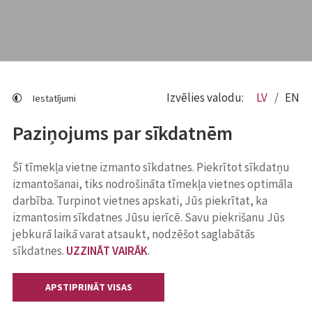
Izvēlies valodu:
LV
EN
Iestatījumi
Paziņojums par sīkdatnēm
Šī tīmekļa vietne izmanto sīkdatnes. Piekrītot sīkdatņu
izmantošanai, tiks nodrošināta tīmekļa vietnes optimāla
darbība. Turpinot vietnes apskati, Jūs piekrītat, ka
izmantosim sīkdatnes Jūsu ierīcē. Savu piekrišanu Jūs
jebkurā laikā varat atsaukt, nodzēšot saglabātās
sīkdatnes.
UZZINĀT VAIRĀK
.
APSTIPRINĀT VISAS