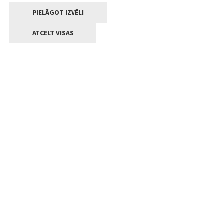
PIELĀGOT IZVĒLI
ATCELT VISAS
Kontakti
Jelgavas valstpilsētas pašvaldība
Lielā iela 11, Jelgava, LV-3001
+371 63005522
pasts@jelgava.lv
Klientu apkalpošana