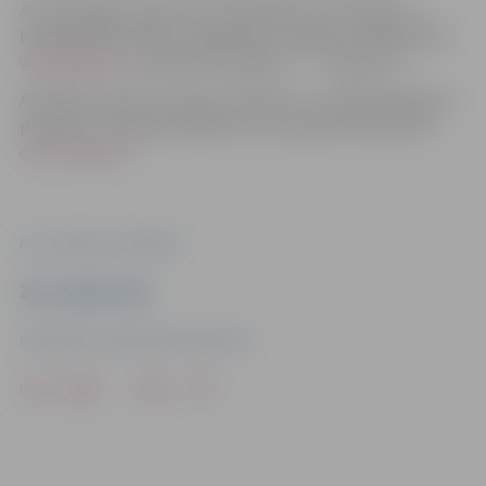
Ar aktuālajām vakancēm pašvaldībā, tās iestādēs un
kapitālsabiedrībās var iepazīties Jelgavas tīmekļvietnē
www.jelgava.lv
, sadaļā “Pašvaldība” → “Vakances”.
Aktuālais vakanču saraksts pilsētā un tuvākajā apkārtnē
pieejams arī Nodarbinātības valsts aģentūras portālā
cvvp.nva.gov.lv
.
Foto: Jelgavas pašvaldība
Ziņu sagatavoja
Sabiedrisko attiecību departaments
Drukāt
Dalīties