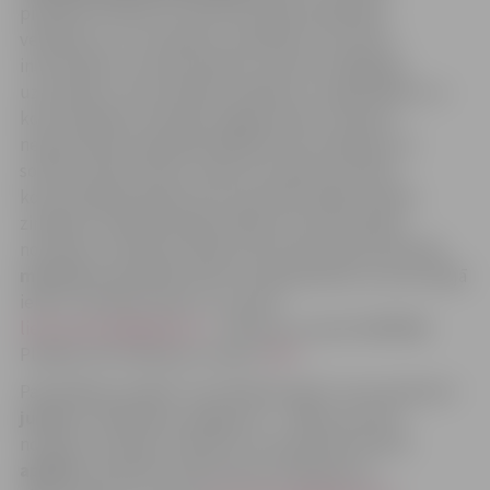
pienākumi saistīti ar starptautiskās sadarbības
veidošanu un uzturēšanu, sadarbību ar ārvalstu
institūcijām un vēstniecībām, ārvalstu delegāciju
uzņemšanu, kā arī pilsētas pasākumu organizēšanu un
komunikācijas materiālu sagatavošanu. Amatam
nepieciešama augstākā izglītība komunikācijas vai
sociālo zinātņu jomā, vismaz divu gadu pieredze
komunikācijas darbā, kā arī teicamas angļu valodas
zināšanas. Piedāvātā alga 1788 eiro pirms nodokļu
nomaksas. Pieteikuma dokumenti iesniedzami līdz
31.
martam
pašvaldības Klientu apkalpošanas centrā Lielajā
ielā 11 vai elektroniski uz e-pastu:
liene.kazaine@jelgava.lv
. Tālrunis uzziņām 63005588.
Plašāka informācija par vakanci
ŠEIT
.
Pašvaldības iestāde “Centrālā pārvalde” aicina darbā arī
juristu.
Piedāvātais atalgojums – 2045 eiro pirms
nodokļu nomaksas. Vakancei var pieteikties līdz
6.
aprīlim
, iesniedzot dokumentus klātienē vai