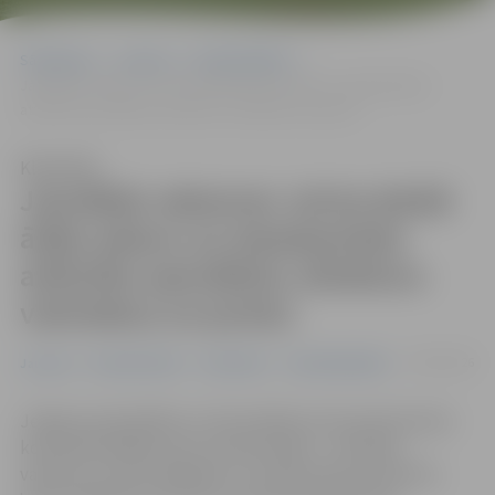
Sākumlapa
Jaunumi
Nodarbinātība
Jaunākās vakances: aicina darbā ārējo sakaru un starptautisko
attiecību speciālistu, direktoru vietniekus un juristu
Klausīties
Jaunākās vakances: aicina darbā
ārējo sakaru un starptautisko
attiecību speciālistu, direktoru
vietniekus un juristu
20/03/2026
Jaunumi
Nodarbinātība
Sabiedrība
Uzņēmējdarbība
Jelgavas pašvaldība un tās iestādes aicina pievienoties
komandai dažādu jomu profesionāļus – aktuālas
vakances ir komunikācijas un starptautisko attiecību