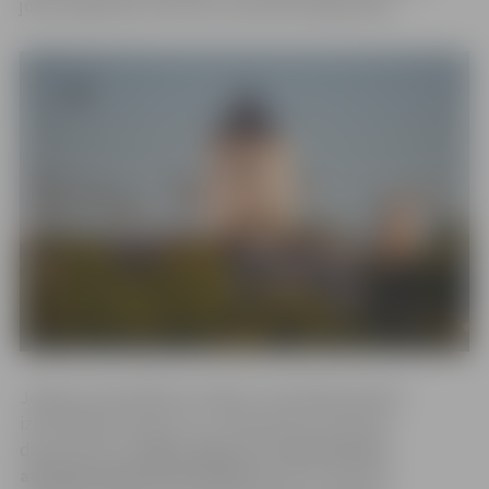
jomā, izglītībā, kultūrā un saimnieciskajā darbā.
Jelgavas pašvaldības iestāde “Centrālā pārvalde”
izsludinājusi konkursu uz Sabiedrisko attiecību
departamenta
ārējo sakaru un starptautisko
attiecību galvenā speciālista
amatu. Galvenie