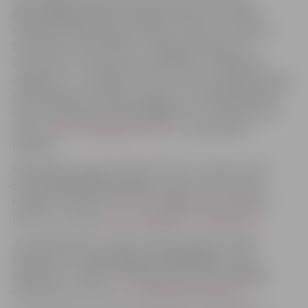
fizioterapeitu
darbam Rehabilitācijas un fizikālās
terapijas nodaļā. Darba pienākumi saistīti ar pacientu
funkcionālo novērtēšanu, terapijas plānošanu un
īstenošanu, kā arī pacientu izglītošanu. Piedāvātais
atalgojums – no 1878 eiro bruto, kā arī sociālās garantijas,
profesionālās attīstības iespējas un mūsdienīga darba
vide. Pieteikšanās līdz
19. aprīlim
, CV un dokumentus
sūtot uz
personals@jpslimnica.lv
, vai iesniedzot
klātienē.
Pašvaldības iestāde “Kultūra” līdz 31. martam aicina
darbā
saimniecības pārzini
ar algu 1311 eiro pirms
nodokļu nomaksas. CV un motivācijas vēstuli lūgums
iesūtīt uz e-pastu
anda.sproge@kultura.jelgava.lv
.
Jaunrades nama “Junda” struktūrvienība “Lediņi”
piedāvā darbu
tehniskajam strādniekam.
Darba
atalgojums – 892 eiro. Pieteikšanās līdz
31. martam
,
dokumentus sūtot uz
junda@izglitiba.jelgava.lv
.