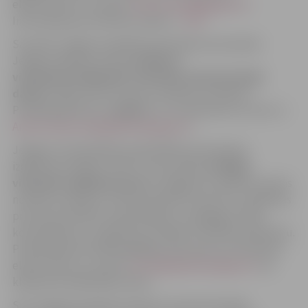
elektroniski uz e-pastu
liene.kazaine@jelgava.lv
.
Informācija par konkrēto vakanci –
ŠEIT
.
Savukārt Jelgavas Izglītības pārvalde aicina darbā
Jelgavas Mākslas skolas
direktora
vietnieku/priekšnieku vietnieku saimnieciskajā
darbā
ar algu 1075 eiro pirms nodokļu nomaksas.
Pieteikšanās līdz
1. aprīlim
, CV un pieteikumu sūtot uz
Anda.Stankevica@izglitiba.jelgava.lv
.
Jelgavas valstspilsētas pašvaldības pirmsskolas
izglītības iestāde “Lācītis” aicina darbā
vadītāja
vietnieku izglītības jomā
ar atalgojumu 1645 eiro pirms
nodokļu nomaksas. Amata pienākumi saistīti ar izglītības
procesa kvalitātes nodrošināšanu, pedagogu darba
koordinēšanu un izglītības iestādes attīstības plānošanu.
Pieteikšanās līdz
20. martam
, dokumentus iesniedzot
elektroniski uz e-pastu
lacitis@izglitiba.jelgava.lv
vai
klātienē iestādē Māras ielā 2.
SIA “Jelgavas pilsētas slimnīca” aicina komandā