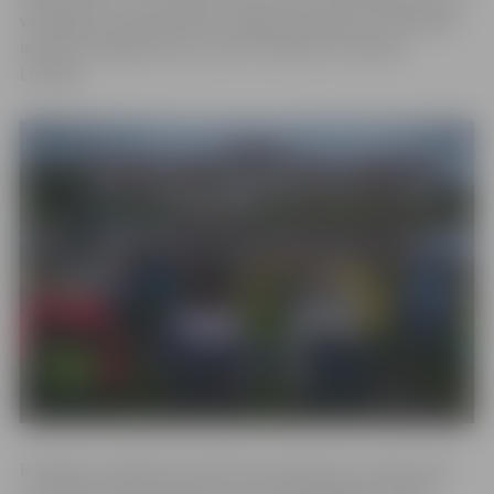
vēroja gan no pļavas pretī Jelgavas pilij, gan no Pilssalas
ielas pie Jelgavas pils, kā arī no laivām un supiem
Lielupē.
R.Zaļupe ir apbalvots latviešu komponists, producents