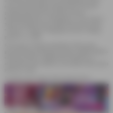
un sitaminstrumentālists, kurš komponējis arī skaņu
celiņu pasaulē atzītajai animācijas filmai “Straume” –
pirmajai Latvijas filmai, kas saņēmusi Eiropas
Kinoakadēmijas balvu, “Zelta globusu” un arī “Oskaru”.
Tāpat viņš veidojis mūziku tādām filmām kā “Dumpis”,
“Suflieris”, “Tizlenes”, “Nebaidies ne no kā”, “Nameja
gredzens” un “1906”.
Performances “Pilsētas modināšana” laikā stundas
garumā R.Zaļupe pilsētniekus priecēja , spēlējot dažādus
sitaminstrumentus, tādējādi radot meditatīvu un
atmosfērisku skaņu ceļojumu, kurā savijās mūzika, ūdens
plūdums un vējš.
Turpinām svinēt Jelgavas 760. dzimšanas dienu!