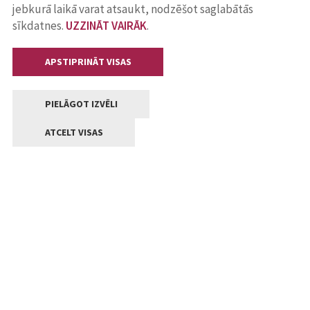
jebkurā laikā varat atsaukt, nodzēšot saglabātās
sīkdatnes.
UZZINĀT VAIRĀK
.
APSTIPRINĀT VISAS
PIELĀGOT IZVĒLI
ATCELT VISAS
Kontakti
Jelgavas valstpilsētas pašvaldība