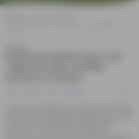
Sākumlapa
Jaunumi
Pasākumi
Pilsēta pamodināta! Pirmo reizi Jelgavā aizvadīts saullēkta koncerts
uz Lielupes
Klausīties
Pilsēta pamodināta! Pirmo reizi
Jelgavā aizvadīts saullēkta
koncerts uz Lielupes
31/05/2025
Jaunumi
Pasākumi
Pilsēta
Sabiedrība
Turpinot svinēt Jelgavas 760. jubileju, sestdien, 31. maija,
agrā rītā pulksten 4.44 Lielupē pie Jelgavas pils izskanēja
komponista un mūziķa Riharda Zaļupes muzikālā
performance uz ūdens “Pilsētas modināšana”.
Neskatoties uz visai agro rīta stundu, klausītāji koncertu