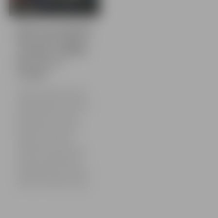
35 bildes
Pilsēta pamodināta!
Pirmo reizi Jelgavā
aizvadīts saullēkta
koncerts uz
Lielupes
Turpinot svinēt Jelgavas 760.
jubileju, sestdien, 31. maija,
agrā rītā pulksten 4.44 Lielupē
pie Jelgavas pils izskanēja
komponista un mūziķa
Riharda Zaļupes muzikālā
performance uz ūdens
“Pilsētas modināšana”.
Neskatoties uz visai agro rīta
stundu, klausītāji koncertu
vēroja gan no pļavas pretī
Jelgavas pilij, gan no Pilssalas
ielas pie Jelgavas pils, kā arī
no laivām un supiem Lielupē.