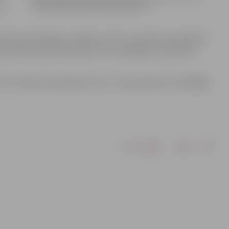
otransportlīdzekļu uzlādes punkts. Lai veiktu kompaktās
s sašaurināt Raiņa ielas ietvi, taču gājēju kustība būs
r SIA “Elektromontāžas Serviss”, kontakttālrunis 27839698.
Drukāt
Dalīties