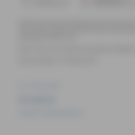
Stāvlaukumā Katoļu ielā 18 šobrīd tiek būvēts elektr
transformatoru apakšstacijas (KTA) izbūvi, nepieciešam
atļauta gar būvdarbu zonu.
Darbus veiks un par satiksmes organizāciju atbildīgs i
Darbu pasūtītājs – AS “Sadales tīkls”.
Foto: "Pilsētsaimniecība"
Ziņu sagatavoja
Sabiedrisko attiecību departaments