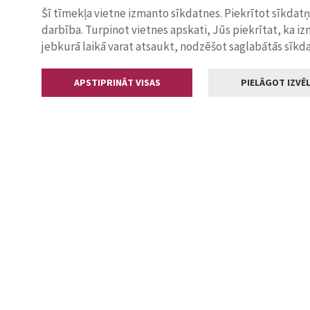
Šī tīmekļa vietne izmanto sīkdatnes. Piekrītot sīkdat
darbība. Turpinot vietnes apskati, Jūs piekrītat, ka i
jebkurā laikā varat atsaukt, nodzēšot saglabātās sīkd
APSTIPRINĀT VISAS
PIELĀGOT IZVĒL
Kontakti
Jelgavas valstp
Lielā iela 11
+371 630055
pasts@jelga