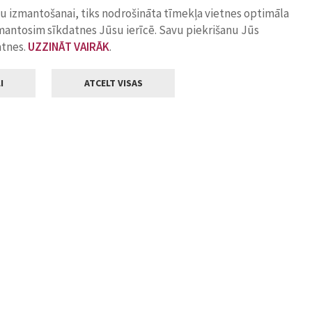
ņu izmantošanai, tiks nodrošināta tīmekļa vietnes optimāla
zmantosim sīkdatnes Jūsu ierīcē. Savu piekrišanu Jūs
atnes.
UZZINĀT VAIRĀK
.
I
ATCELT VISAS
Klientu apkalpošana
ilsētas pašvaldība
Darba laiks
, Jelgava, LV-3001
Pirmdienās
8.00 - 18.00
Otrdienās
8.00 - 17.00
22
Trešdienās
8.00 - 17.00
va.lv
Ceturtdienās
8.00 - 17.00
Piektdienās
8.00 - 14.30