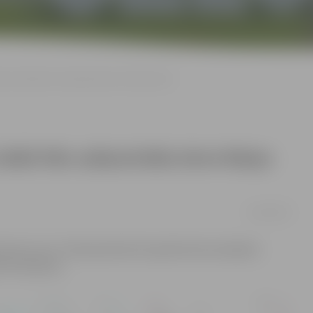
ves laikā tiks sašaurināta ietve Raiņa ielā
laikā tiks sašaurināta ietve Raiņa
16/02/2025
mē, ka no 17. februāra līdz 30. aprīlim būs ierobežot
as krustojuma.