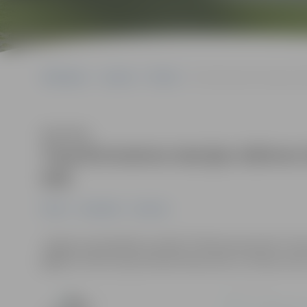
Sākumlapa
Jaunumi
Pilsēta
Transformatora stacijas izbū
Klausīties
Transformatora stacijas izbūves 
ielā
Pilsēta
Sabiedrība
Satiksme
Jelgavas pašvaldības iestāde “Pilsētsaimniecība” infor
gājēju kustību Raiņa ielā pie Raiņa ielas un Katoļu iel