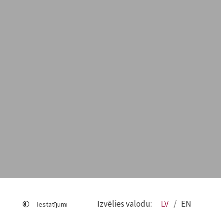
Izvēlies valodu:
LV
EN
Iestatījumi