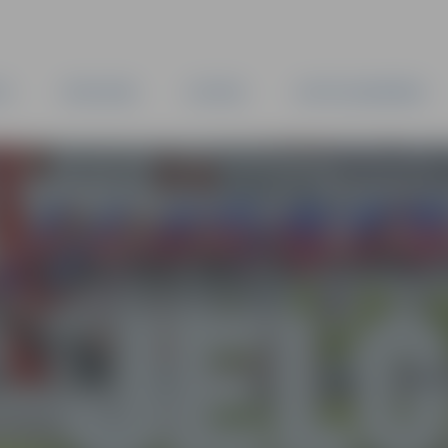
TA
PAŠVALDĪBA
IESTĀDES
KAPITĀLSABIEDRĪBAS