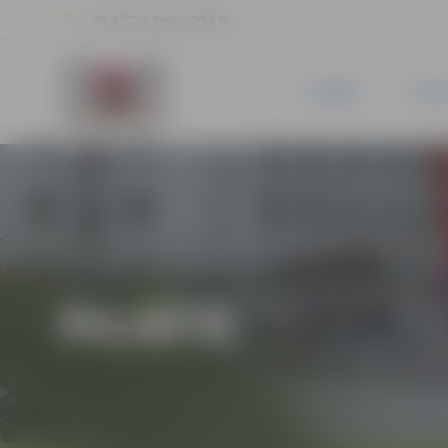
25.4 °C, 2.3 m/s, 70.4 %
JAUNUMI
PILSĒ
PILSĒTA