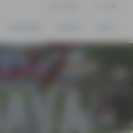
LV
EN
Iestatījumi
UZŅĒMĒJDARBĪBA
PAKALPOJUMI
KONTAKTI