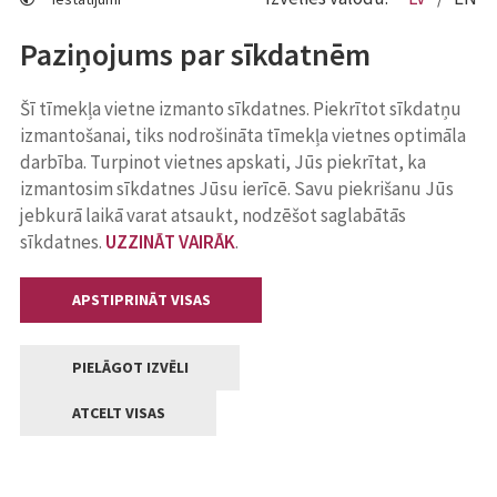
Paziņojums par sīkdatnēm
Šī tīmekļa vietne izmanto sīkdatnes. Piekrītot sīkdatņu
izmantošanai, tiks nodrošināta tīmekļa vietnes optimāla
darbība. Turpinot vietnes apskati, Jūs piekrītat, ka
izmantosim sīkdatnes Jūsu ierīcē. Savu piekrišanu Jūs
jebkurā laikā varat atsaukt, nodzēšot saglabātās
sīkdatnes.
UZZINĀT VAIRĀK
.
APSTIPRINĀT VISAS
PIELĀGOT IZVĒLI
ATCELT VISAS