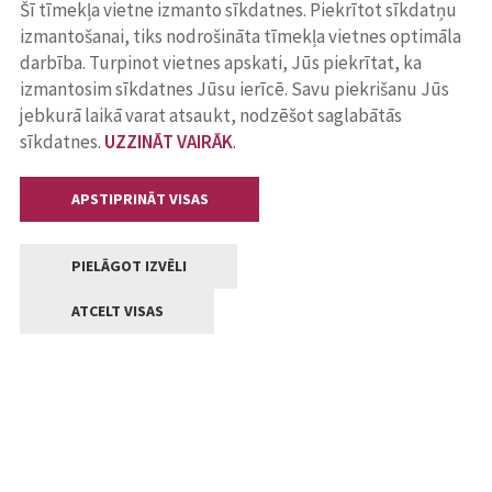
Šī tīmekļa vietne izmanto sīkdatnes. Piekrītot sīkdatņu
izmantošanai, tiks nodrošināta tīmekļa vietnes optimāla
darbība. Turpinot vietnes apskati, Jūs piekrītat, ka
izmantosim sīkdatnes Jūsu ierīcē. Savu piekrišanu Jūs
jebkurā laikā varat atsaukt, nodzēšot saglabātās
sīkdatnes.
UZZINĀT VAIRĀK
.
APSTIPRINĀT VISAS
PIELĀGOT IZVĒLI
ATCELT VISAS