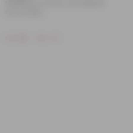
sadarbojoties un uzticoties,» teikts mājas lapā.
Foto: no JV arhīva
Drukāt
Dalīties