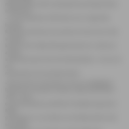
mājās pieejams JNĪP izveidotajā informatīvajā sistēmā
(www.jnip.lv)
– ar to var iepazīties JNĪP klienti, kuri ir reģistrētie
lietotāji.
Rakstisku paziņojumu par sapulces norises vietu, laiku
un darba
kārtību, kā arī mājas 2015. gada ieņēmumu–izdevumu
atskaiti
individuāli saņems katra dzīvokļa īpašnieks – arī tie, kuri
nav
reģistrējušies informatīvajā sistēmā.
«Neaizmirstiet, ka dzīvoklis ir viens no svarīgākajiem
īpašumiem, kas pieder cilvēkam, tāpēc pārvaldnieks –
JNĪP – aicina
dzīvokļu īpašniekus piedalīties rīkotājās kopsapulcēs.
Mājas
pārvaldīšanu un uzturēšanu var sekmīgi realizēt, tikai
savstarpēji