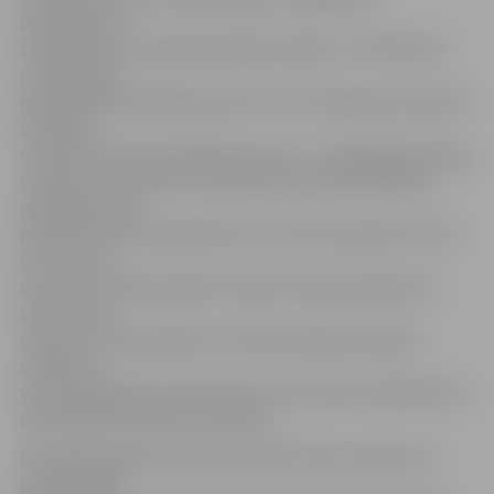
pakalpojumu
sniedzējiem un šī gada īpašā aktualitāte – PVN likmes
piemērošana
pārvaldīšanas pakalpojumiem. Proti, 2016. gads saistās ar
būtiskām
izmaiņām māju pārvaldīšanas jomā – 1. jūlijā spēkā stāsies
izmaiņas, kas paredz dzīvojamās mājas pārvaldīšanas
pakalpojumam
piemērot PVN standartlikmi 21 procenta apmērā. Tā kā
šīs izmaiņas
skars visu JNĪP pārvaldīto māju dzīvokļu īpašniekus,
sapulcē tiks
iztirzāts arī šis jautājums, lai iedzīvotāji varētu gūt
atbildes uz
vēl neskaidrajiem jautājumiem un jau laikus rēķināties ar
pārvaldīšanas maksas izmaiņām.
Dzīvokļu īpašnieku sapulču grafiks visās uzņēmuma
pārvaldītājās