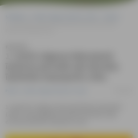
Sākumlapa
Portāla “Jelgavas Vēstnesis” arhīvs
Pilsētā
1. martā Jelgavas Nekustamā īpašuma pārvalde sāk dzīvokļu
īpašnieku kopsapulču ciklu
Klausīties
1. martā Jelgavas Nekustamā
īpašuma pārvalde sāk dzīvokļu
īpašnieku kopsapulču ciklu
16/02/2016
Pilsētā
Portāla “Jelgavas Vēstnesis” arhīvs
1. martā SIA «Jelgavas nekustamā īpašuma pārvalde»
(JNĪP) uzsāks ikgadējo pārvaldīto dzīvojamo māju
dzīvokļu īpašnieku kopsapulču ciklu.