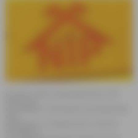
Kā norādīts uzņēmuma mājas lapā www.nip.lv, JNĪP
klientus aicina
būt atbildīgiem un ieinteresētiem savas daudzdzīvokļu
mājas
pārvaldīšanas un uzturēšanas procesā – sekot līdzi
informācijai par