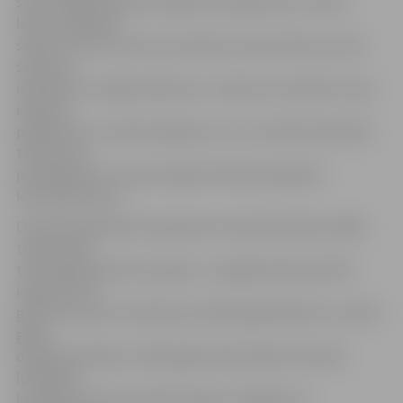
savas mājas dzīvokļu īpašnieku kopsapulces norises
laiku, apmeklēt
sapulci, kā arī, lai saruna izvērstos konstruktīva, pirms
sapulces
iepazīties ar mājas ieņēmumu–izdevumu atskaiti un jau
iepriekš
pārdomāt un uzdot jautājumus, kurus vēlas aktualizēt,
tiekoties ar
pārvaldnieku un savas mājas dzīvokļu īpašnieku
kontaktpersonu.
Dzīvokļu īpašnieku kopsapulces daudzdzīvokļu mājās
tradicionāli
tiek organizētas katru gadu, un šogad darba kartībā
iekļauti četri
galvenie punkti: atskaite par 2015. gadā padarīto un 2015.
gada
darbības pārskats, 2016. gada darba plāns; dzīvokļu
īpašnieku
kontaktpersonas atskaite; līgumu slēgšana ar