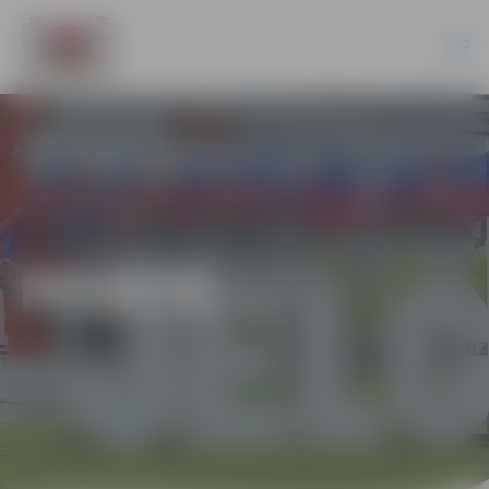
PILSĒTĀ