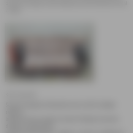
bezvārtu neizšķirtu (0:0). Nākamais mačs dublieriem tikai
7. jūlijā.
Krišs Upenieks
Šodien Zemgales Olimpiskā centra (ZOC) dabīgā
seguma
laukumā vienu punktu Latvijas Virslīgas komandu
dublieru čempionātā