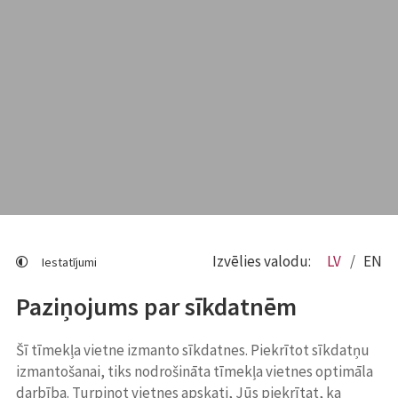
Izvēlies valodu:
LV
EN
Iestatījumi
Paziņojums par sīkdatnēm
Šī tīmekļa vietne izmanto sīkdatnes. Piekrītot sīkdatņu
izmantošanai, tiks nodrošināta tīmekļa vietnes optimāla
darbība. Turpinot vietnes apskati, Jūs piekrītat, ka