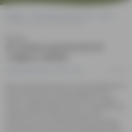
Sākumlapa
Portāla “Jelgavas Vēstnesis” arhīvs
Sports
10. punktu sezonā izcīna FK «Jelgava» dublieri
Klausīties
10. punktu sezonā izcīna FK
«Jelgava» dublieri
22/06/2014
Portāla “Jelgavas Vēstnesis” arhīvs
Sports
Šodien Zemgales Olimpiskā centra (ZOC) dabīgā seguma
laukumā vienu punktu Latvijas Virslīgas komandu
dublieru čempionātā izcīnīja futbola kluba «Jelgava»
rezerves. Spēlē pret Rīgas «Daugava-2» futbolistiem bija
iespēja daudz kontrolēt bumbu, daudz veidot
uzbrukumus, bet to noslēgumā pietrūka meistarības,
pareizi pieņemtu lēmumu, kā rezultātā jāsamierinās ar