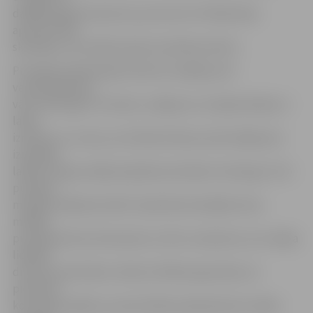
dabīgā seguma laukuma, pie tam arī tribīnēs bija
aptuveni 100
skatītāju, kuri brīžiem bija arī patīkami aktīvi.
Pirmajā puslaikā tāpat kā pirms nedēļas pret
ventspilniekiem
vārti netika gūti. Protams, varēja just, ka šajā mačā jau ir
labas
izredzes uz uzvaru, jo futbola līmeņa ziņā mūsējie pat
izskatījās
labāk, kas gan neļāva pārspēt pretinieku vārtsargu. Otro
puslaiku
mūsējie iesāka ļoti aktīvi. Īpaši labi izskatījās mūsu
malējie
pussargi Antons Dresmanis un Artis Jaudzems, kuri radīja
lielākos
draudus pretinieku vārtiem. Brīžiem gan šķita, ka
pietrūkst
komandas spēles, jo puiši mēdza paskopoties ar kādu