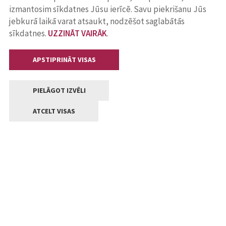
izmantosim sīkdatnes Jūsu ierīcē. Savu piekrišanu Jūs
jebkurā laikā varat atsaukt, nodzēšot saglabātās
sīkdatnes.
UZZINĀT VAIRĀK
.
APSTIPRINĀT VISAS
PIELĀGOT IZVĒLI
ATCELT VISAS
Kontakti