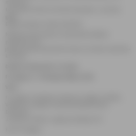
minūtē no
tika izdarīts sitiens no metriem septiņiem – par laimi,
glāba
Edgars Andrejevs. Galarezultātā 0:0.
Nākamais mačs dublieru čempionātā mūsējiem
paredzēts tikai 7.
jūlijā savā laukumā pulksten 16 pret Jūrmalas «Spartaka»
komandu.
Dublieru čempionāts, 22. jūnijs
FK Jelgava-2 – FK Daugava Rīga-2 (0:0)
Vārti:
–
FK Jelgava-2: Andrejevs, Fjodorovs, Staļģis, Trukšāns,
Veļikanovs, Avdejevs, Soloveiko (Ratkevičs 90′),
Dresmanis,
Jaudzems, Hohlovs, Jirgensons (Misjuks 75′)
Foto: FK Jelgava