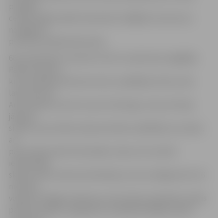
piespēli,
centās spēlēt pārāk individuāli, tādējādi uzbrukumu
noslēguma
pietrūka noslēdzošā sitiena.
68. minūtē labu momentu Artim Jaudzemam sagādāja
Pāvels Hohlovs,
kurš izskrēja pa laukuma vidu, iespēlēja bumbu soda
laukumā, kur
Artis nonāca aci pret aci pret vārtsargu, tiesa, ātri bija
jāizdara
sitiens, jo jau blakus bija pretinieku spēlētājs, kas, šķiet,
arī
patraucēja izdarīt bīstamāku sitienu. 83. minūtē
iepriecināja
skaista stūra sitiena kombinācija, kuras noslēgumā no 16
metriem
varēja sist Edgars Fjodorovs, bet sitiens neizdevās. Lielais
pārsvars spēles ziņā gandrīz noslēdzās bēdīgi, kad 87.