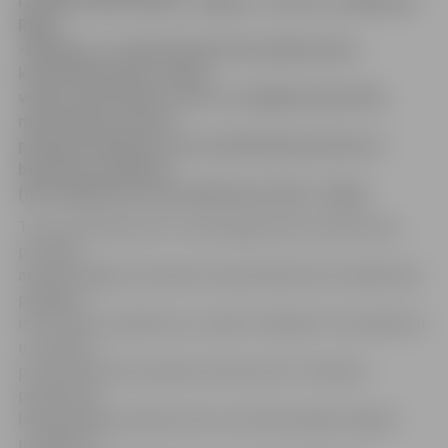
izcīnīja futbola kluba «Jelgava» rezerves. Spēlē pret
Rīgas
«Daugava-2» futbolistiem bija iespēja daudz
kontrolēt bumbu, daudz
veidot uzbrukumus, bet to noslēgumā pietrūka
meistarības, pareizi
pieņemtu lēmumu, kā rezultātā jāsamierinās ar
bezvārtu neizšķirtu
(0:0). Nākamais mačs dublieriem tikai 7. jūlijā.
Turnīra tabulā pirms šī mača jelgavnieki atradās divas
pozīcijas
augstāk. Rīgas komandas čempionātā desmit spēlēs bija
paspējusi
izcīnīt divus panākumus, kamēr mūsējiem trīs panākumi
un septītā
pozīcija desmit komandu konkurencē. Futbolam
piemērotos
laikapstākļos puišiem pirmo reizi bija iespēja Jelgavā
uzspēlēt uz