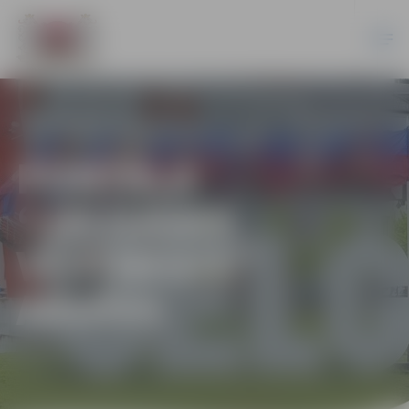
PORTĀLA
“JELGAVAS
VĒSTNESIS”
ARHĪVS