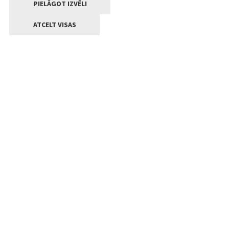
PIELĀGOT IZVĒLI
ATCELT VISAS
Kontakti
Jelgavas valstpilsētas pašvaldība
Lielā iela 11, Jelgava, LV-3001
+371 63005522
pasts@jelgava.lv
Klientu apkalpošana