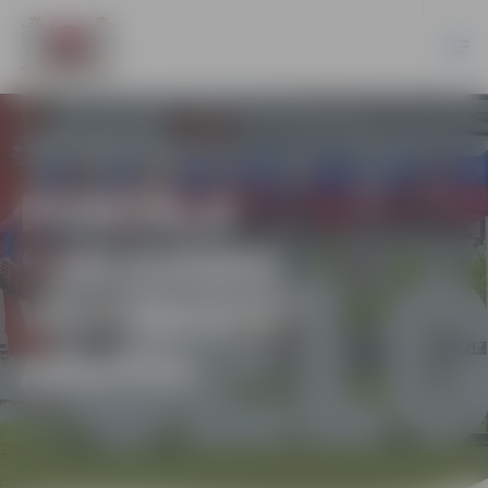
PORTĀLA
“JELGAVAS
VĒSTNESIS”
ARHĪVS