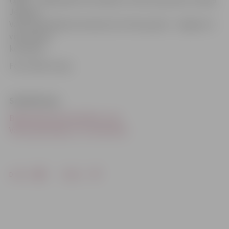
Jelgavas
Valsts ģimnāzijas komanda, bet zēnu grupā – Jelgavas 4.
vidusskolas
komanda.
Foto: Raitis Supe
Saistītā ziņa
Basketbolā vidusskolām uzvar
Valsts ģimnāzija un 4. vidusskola
Drukāt
Dalīties