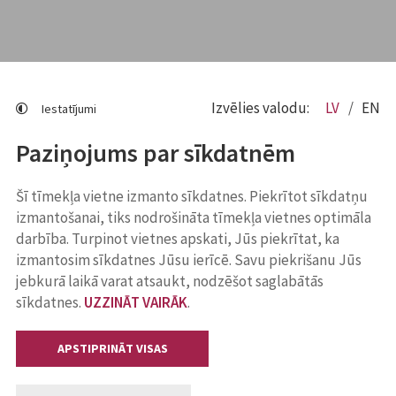
Izvēlies valodu:
LV
EN
Iestatījumi
Paziņojums par sīkdatnēm
Šī tīmekļa vietne izmanto sīkdatnes. Piekrītot sīkdatņu
izmantošanai, tiks nodrošināta tīmekļa vietnes optimāla
darbība. Turpinot vietnes apskati, Jūs piekrītat, ka
izmantosim sīkdatnes Jūsu ierīcē. Savu piekrišanu Jūs
jebkurā laikā varat atsaukt, nodzēšot saglabātās
sīkdatnes.
UZZINĀT VAIRĀK
.
APSTIPRINĀT VISAS