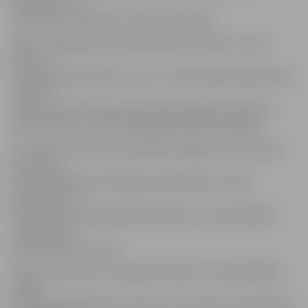
sākumskolu, 4.
vidusskolu, Spīdolas un Valsts ģimnāziju.
2002. – 2003. gadā dzimušo zēnu konkurencē 1. vietu
ieguva 4.
vidusskolas komanda, 2. vietu – Spīdolas ģimnāzijas zēni,
savukārt
trešo un ceturto vietu savā starpā sadalīja attiecīgi 4.
sākumskolas un Valsts ģimnāzijas puišu komandas.
Arī meiteņu konkurencē pārāka izrādījās 4. vidusskolas
komanda,
liekot piekāpties attiecīgi 4. pamatskolas, Valsts
ģimnāzijas un
Spīdolas ģimnāzijas basketbolistēm, kas spartakiādē
savā vecuma
grupā palika ceturtās.
M.Actiņa informē, ka nākamās skolēnu 45. spartakiādes
spēles
basketbolā gaidāmas otrdien, 24. novembrī, kad spēkiem