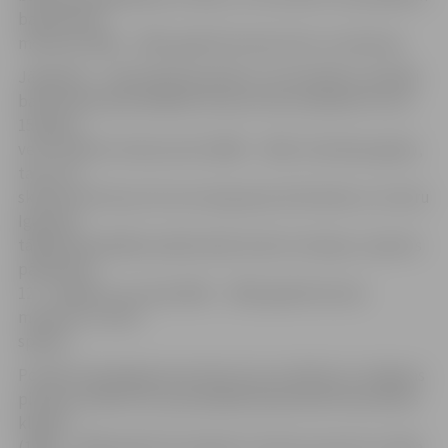
basketbolā
mērosies 2000. – 2001. gadā dzimušie zēni un meitenes.
Jāpiebilst – sākotnēji bija plānots, ka šonedēļ uzvarētāji
basketbolā spartakiādes ietvaros tiks noskaidroti 14 un
15 gadus
veco skolēnu konkurencē (2000. – 2001. dzimšanas gads),
taču, kā
skaidro M.Actiņa, šīs vecuma grupas zēni devās uz turnīru
Igaunijā,
tādēļ spartakiādes plānā nācās ieviest izmaiņas, vispirms
pārbaudot
12 – 13 gadus veco jeb 2002. – 2003. gadā dzimušo
meiteņu un zēnu
spēkus.
Portāls www.jelgavasvestnesis.lv jau rakstīja, ka Jelgavas
pilsētas skolēnu 45. spartakiādē basketbolā vidusskolas
klasēm
(1996. – 1999. gadā dzimušajiem) meiteņu grupā uzvarēja