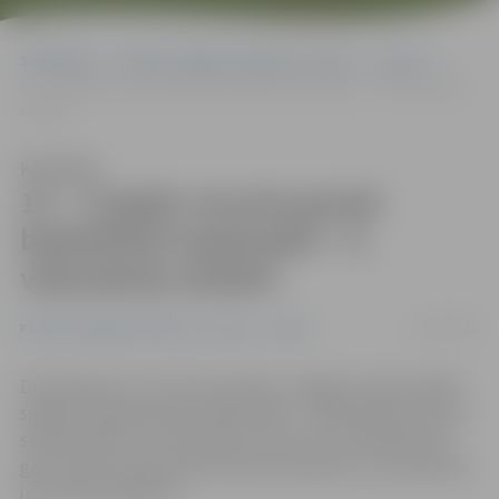
Sākumlapa
Portāla “Jelgavas Vēstnesis” arhīvs
Sports
12 – 13 gadu vecuma grupā basketbolā nepārspēti – 4. vidusskolas
skolēni
Klausīties
12 – 13 gadu vecuma grupā
basketbolā nepārspēti – 4.
vidusskolas skolēni
21/11/2015
Portāla “Jelgavas Vēstnesis” arhīvs
Sports
Divas dienas, 19. un 20. novembrī, Jelgavas Sporta hallē
spēkiem basketbolā mērojās 2002. – 2003. gadā dzimušie
skolēni. Šajā vecuma grupā uzvaras laurus basketbolā
gan meiteņu, gan puišu konkurencē plūca 4. vidusskolas
jaunie basketbolisti.