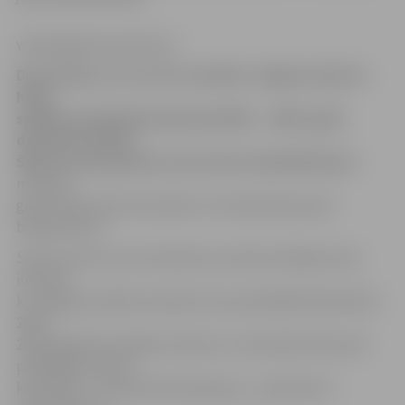
www.jelgavasvestnesis.lv
Divas dienas, 19. un 20. novembrī, Jelgavas Sporta
hallē
spēkiem basketbolā mērojās 2002. – 2003. gadā
dzimušie skolēni.
Šajā vecuma grupā uzvaras laurus basketbolā
gan
meiteņu,
gan puišu konkurencē plūca 4. vidusskolas jaunie
basketbolisti.
Sporta servisa centra direktora vietniece Maija Actiņa
informē,
ka Jelgavas pilsētas skolēnu 45. spartakiādē basketbolā
2002. –
2003. gadā dzimušajiem zēniem un meitenēm kopumā
piedalījās astoņas
komandas – pa četrām katrā grupā –, pārstāvot 4.