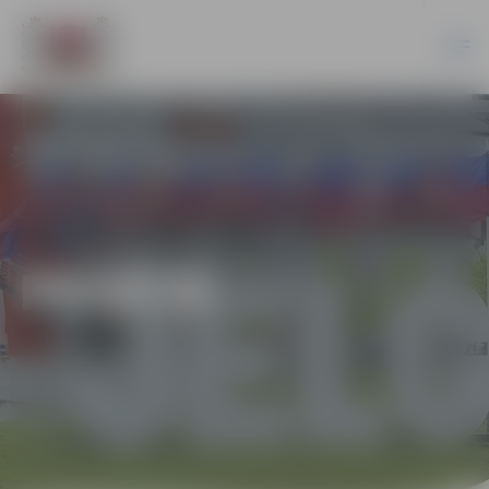
PILSĒTĀ