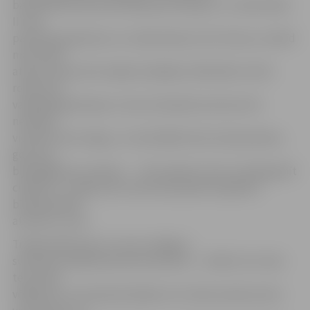
bazilikā Romā mani iesvētīja par bīskapu, un Jānis Pāvils
II man
pasniedza gredzenu un rokās iedeva zizli. Atceros, tobrīd
man prātā
atausa manas tēva mājas Varakļānos. Bērnībā ar rīksti
rokās man
vajadzēja ganīt govis, taču šis darbiņš man kaut kā
nevedās –
vienmēr nāca miegs, un vienā šādā reizē, kad pamodos,
govis jau
bija iegājušas runkuļos… Taču pāvests man uzticēja ganīt
cilvēkus,» runājot par saviem piecpadsmit gadiem
bīskapa kārtā,
atceras A.Justs.
Tradicionāli viesus A.Justs cienāja ar
svētītām oblātām jeb dievmaizītēm – cilvēki cits citam
teica laba
vēlējumus un kā apstiprinājumu šo vārdu patiesumam