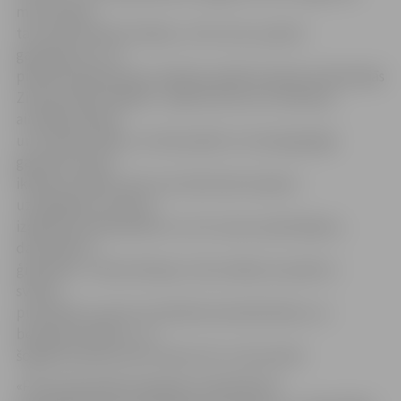
mums kopā
tas tomēr lieliski izdodas,» tā A.Justs, paužot
gandarījumu, ka
pilsētā iesakņojusies tradīcija sanākt kopā ekumēniskajās
Ziemassvētku eglītēs. «Šajā reizē esmu vienkopus
aicinājis pilsētas
un novada vadību, lai mēs pabūtu visi kopā garīgā
gaisotnē, ārpus
ikdienas rūpēm, pēc tam mēs būsim kopā ar
uzņēmējiem, ārstiem,
izglītības darbiniekiem un citu nozaru pārstāvjiem,
daudzbērnu
ģimenēm,» stāsta bīskaps. Viņš norāda, ka prieks ir
svētku
pusdienās uzņemt arī pilsētas bezdarbniekus un
bezpajumtniekus, un
šogad pusdienas tiks rīkotas 19. un 25. janvārī.
«Pirms piecpadsmit gadiem Svētā Pētera