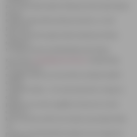
par to mēs sakām paldies. Bīskapam piemīt apbrīnojama
prasme
saliedēt tradicionālo konfesiju draudzes, un, tieši
pateicoties
viņam, starp tām šo gadu laikā izveidojusies lieliska
sadarbība,»
tā Jelgavas domes priekšsēdētājs Andris Rāviņš.
Kā portālam
www.jelgavasvestnesis.lv
atklāj bīskaps
A.Justs, par savu
svarīgāko uzdevumu viņš vienmēr uzskatījis saliedēt
cilvēkus.
«Saliedēt cilvēkus – tā ir mana misija. Man ir svarīgi, lai
cilvēki
palīdzētu cits citam, lai gādātu viens par otru. Katrs
cilvēks var
kaut mazumiņu izdarīt otra cilvēka, savas pilsētas labā.
Jā,
protams, tik lielā pilsētā kā Jelgava tas nav viegli, bet