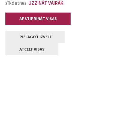
sīkdatnes.
UZZINĀT VAIRĀK
.
APSTIPRINĀT VISAS
PIELĀGOT IZVĒLI
ATCELT VISAS
Kontakti
Jelgavas valstpilsētas pašvaldība
Lielā iela 11, Jelgava, LV-3001