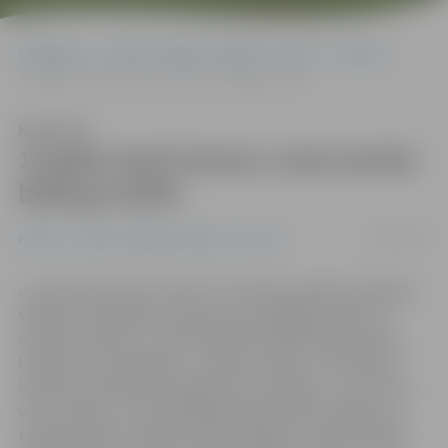
Sākumlapa
Portāla “Jelgavas Vēstnesis” arhīvs
Pilsētā
15 gadi, kopš Antons Justs iecelts bīskapa kārtā
Klausīties
15 gadi, kopš Antons Justs iecelts
bīskapa kārtā
06/01/2011
Pilsētā
Portāla “Jelgavas Vēstnesis” arhīvs
«Ir patiess prieks, ka mums ir tradīcija sanākt kopā gada
sākumā, lai pateiktos Dievam par aizgājušo gadu un
izlūgtos svētību. Un pašreizējā situācijā Dieva svētība
Latvijai ir ļoti vajadzīga – ar gudru prātu un labu gribu
bieži vien nepietiek, vajag kaut ko dziļāku, un to mums
var dot Dievs,» ekumēniskajā Ziemassvētku eglītē, ko
tradicionāli rīko Jelgavas Bezvainīgās Jaunavas Marijas