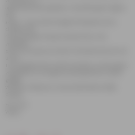
viņi nolauza un
apēda dievmaizītes gabaliņu. «Aizvadītais gads Jelgavai
bijis
skaists – mums radies Zemgales Olimpiskais centrs,
cilvēkiem būs
skaista pastaigu vieta gar Lielupes krastu, taču
vislielākais
prieks ir par atjaunoto Svētās Trīsvienības baznīcas torni
un par
to, ka saglabāti vārdi «Svētā Trīsvienība». Lai mēs augam,
veidojamies un lai Jelgavā vienmēr godā tiktu turētas
garīgās
vērtības!» A.Rāviņam un visiem pilsētniekiem vēlēja
bīskaps.
Foto: Ivars
Veiliņš