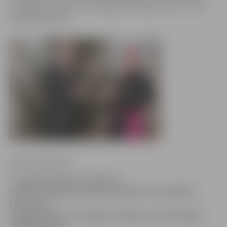
katedrāles draudze un Jelgavas bīskaps Antons Justs,
norādīja bīskaps.
Sintija Čepanone
«Ir patiess prieks, ka mums ir
tradīcija sanākt kopā gada sākumā, lai pateiktos
Dievam par
aizgājušo gadu un izlūgtos svētību. Un pašreizējā