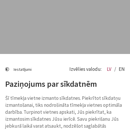
Izvēlies valodu:
LV
EN
Iestatījumi
Paziņojums par sīkdatnēm
Šī tīmekļa vietne izmanto sīkdatnes. Piekrītot sīkdatņu
izmantošanai, tiks nodrošināta tīmekļa vietnes optimāla
darbība. Turpinot vietnes apskati, Jūs piekrītat, ka
izmantosim sīkdatnes Jūsu ierīcē. Savu piekrišanu Jūs
jebkurā laikā varat atsaukt, nodzēšot saglabātās