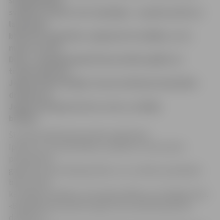
situācijā Dieva
svētība Latvijai ir ļoti vajadzīga – ar gudru prātu un
labu gribu
bieži vien nepietiek, vajag kaut ko dziļāku, un to
mums var dot
Dievs,» ekumēniskajā Ziemassvētku eglītē, ko
tradicionāli rīko
Jelgavas Bezvainīgās Jaunavas Marijas katedrāles
draudze un
Jelgavas bīskaps Antons Justs, norādīja
bīskaps.
Šī tradicionālā Ziemassvētku eglīte bija
īpaša ar to, ka tieši šodien, 6. janvārī, A.Justs pirms
piecpadsmit
gadiem iecelts bīskapa kārtā, un uz svētku pusdienām
bija aicināta
kā Jelgavas pilsētas, tā novada vadība un citi lūgtie viesi.
«Bīskapijas piecpadsmit gadi mūsu pilsētā bijuši ļoti
darbīgi, un