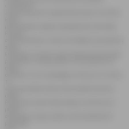
uzturētos arī
ziemā un pavasarī šī ir applūstošā teritorija. Tas nozīmē,
ka pēc
pāris mēnešiem Jelgavas zirgi atgriezīsies savās mājās
Pils salā,»
stāsta E.Nordmanis. Jautāts, kā izvēlējās tos piecpadsmit
zirgus,
kuri dosies uz Jūrmalu, zirgu uzraugs atzīst, ka viņi paši
pieteikušies. «Izveidoju aploku, ar kura palīdzību var
noķert
dzīvniekus. Tie, kuri tajā sagāja, arī tika vesti uz Jūrmalu.
Tā
teikt paši atlasījās. Vešana notika vairākās tūrēs divas
dienas.
Pārbraucienu zirgi izturēja mierīgi, jo viņi ātri pie visa
pierod,»
stāsta zirgu uzraugs, norādot, ka Pils salā šobrīd vēl
palikuši 68