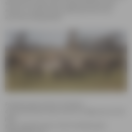
salā mītošo savvaļas zirgu uzraugs Einārs Nordmanis,
norādot, ka zirgi braucienu pārdzīvojuši labi un jau
iejutušies jaunajās ganībās.
Priedaines pļava atrodas Jūrmalā pie
dzelzceļa tilta pār Lielupi, braucot no Rīgas puses. No 30.
jūlija
pļavas noganīšana bija uzticēta mobilajam govju