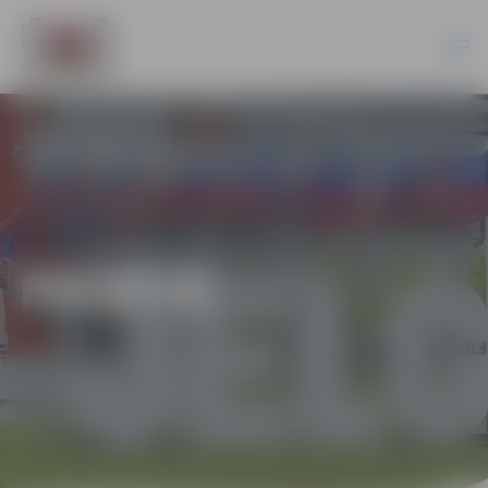
PILSĒTĀ