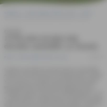
Sākumlapa
Portāla “Jelgavas Vēstnesis” arhīvs
Pilsētā
15 Pils salas savvaļas zirgi devušies «pastrādāt» uz Jūrmalu
Klausīties
15 Pils salas savvaļas zirgi
devušies «pastrādāt» uz Jūrmalu
10/09/2019
Pilsētā
Portāla “Jelgavas Vēstnesis” arhīvs
Svētdien un pirmdien 15 savvaļas zirgi, kuru patstāvīgā
mājvieta ir Pils salā, pārvesti uz Priedaines pļavu Jūrmalā.
Viņu uzdevums ir turpināt Latvijas Dabas fonda mobilā
govju ganāmpulka iesākto pļavas noganīšanas darbu.
«Atšķirībā no govīm, zirgi nav tik izvēlīgi ēdienkartē – viņi
ir visēdāji, tāpēc arī nepieciešama viņu palīdzība, jo pļavā
palikusi barība, kas vairāk piemērota zirgiem,» stāsta Pils