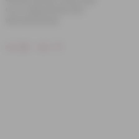
Foto: no «Jelgavas Vēstneša» arhīva
Video: Einārs Nordmanis
Drukāt
Dalīties