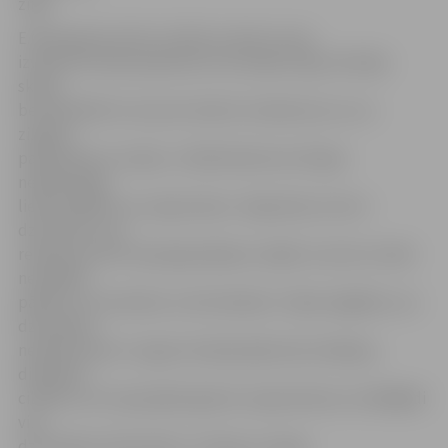
zirgi.
E.Nordmanis atzīst, ka līdz ar skatu torņa
izveidi Pils salā, pieaudzis arī savvaļas zirgu vērotāju
skaits,
bet diemžēl ne visi prot ievērot noteikumus un uz
zirgiem
paskatīties no malas. «Cilvēki bieži vien rīkojas
neapdomīgi,
lienot pārāk tuvu zirgu baram. Jāapzinās, ka tie ir
dzīvnieki, kuru
reakcija var būt neprognozējama, tāpēc es aicinu tomēr
nemeklēt
pārāk tuvu kontaktu ar dzīvniekiem. Tāpat atgādinu, ka
dzīvniekus
nedrīkst barot. Lai gan situācija šajā ziņā uzlabojas,
diemžēl ir
cilvēki, kuri to joprojām ignorē, nepazinoties, ka tādējādi
viņi
dzīvniekam tikai kaitē,» tā zirgu uzraugs.