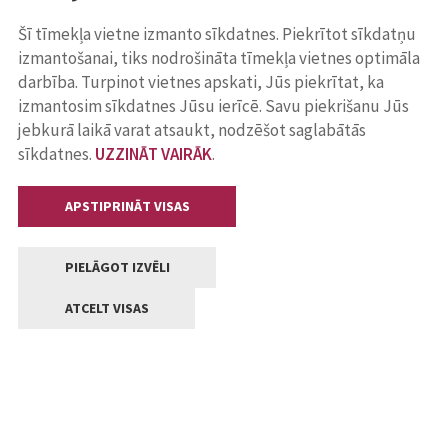
Šī tīmekļa vietne izmanto sīkdatnes. Piekrītot sīkdatņu
izmantošanai, tiks nodrošināta tīmekļa vietnes optimāla
darbība. Turpinot vietnes apskati, Jūs piekrītat, ka
izmantosim sīkdatnes Jūsu ierīcē. Savu piekrišanu Jūs
jebkurā laikā varat atsaukt, nodzēšot saglabātās
sīkdatnes.
UZZINĀT VAIRĀK
.
APSTIPRINĀT VISAS
PIELĀGOT IZVĒLI
ATCELT VISAS