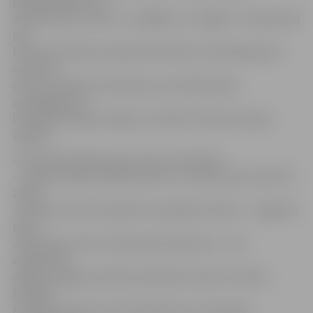
ganāmpulkam, kas
iepriekš divas reizes ir «strādājis» arī Jelgavā – Sieramuižā
pie
Platones ietekas Lielupē. Bet šobrīd Jūrmalā atjaunot
aptuveni
astoņus hektārus lielo pļavu, kas atbilst īpaši
aizsargājamam
biotopam Piejūras zālājs, uzticēts Pils salas savvaļas
zirgiem.
«Pils salā savvaļas zirgu nu jau ir par daudz
– kopā 83, tāpēc labprāt piekritu uz kādu laiku aizdot 15
zirgus
Jūrmalai, lai tie turpinātu savu galveno darbu – noganītu
pļavu.
Jāteic gan, ka šis ir tikai zirgu izbrauciens – viņi
atgriezīsies
atpakaļ Jelgavā, kad būs paveikuši viņiem uzticēto.
Diemžēl
Priedaines pļava nav īsti piemērota, lai zirgi tajā