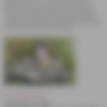
nākotnes vīziju par savu valsti, vizuāli atveidojot Viļa
Rīdzenieka vēsturisko fotogrāfiju, kas tika uzņemta
Latvijas proklamēšanas brīdī. Jelgavu šajā svinīgajā un
simboliski nozīmīgajā pasākumā pārstāvēs pieci jaunieši,
kā arī vel viena Jelgavas rajona skolniece.
www.jelgavasvestnesis.lv
Šodien konkursa «Latvija.