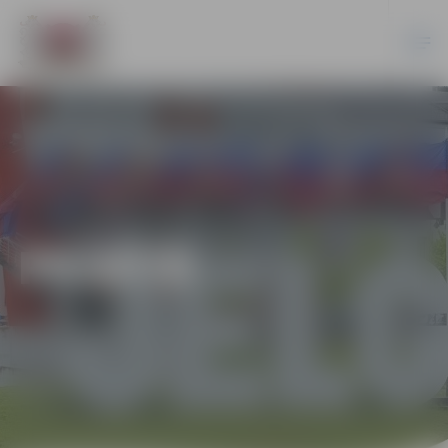
PILSĒTĀ