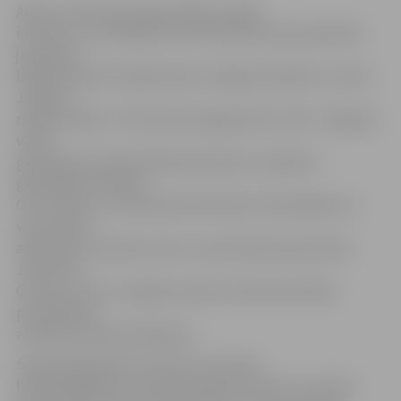
Ārlietu ministrijas organizācijas nodaļa
informē, ka, izvērtējot visus 515 konkursam pieteiktos
jauniešus,
labāko 90 vidū nonākuši pieci Jelgavas pilsētas un viens
Jelgavas
rajona skolēns. Tā izraudzīto jelgavnieku vidū ir Jelgavas
valsts
ģimnāzijas skolnieks Mārtiņš Rubenis, Spīdolas
ģimnāzijas skolnieks
Otto Tabuns, 6. vidusskolas skolniece Anna Beitāne, 4.
vidusskolas
absolvents Gundars Caune, 4. pamatskolas skolnieks
Jānis Ēriks
Grūtups, bet no Jelgavas rajona izraudzīta Glūdas
pamatskolas
audzēkne Viktorija Matjuka.
Savā esejā Mārtiņš uzsvēra, ka Latvijas
lielākā bagātība ir tās iedzīvotāji, jo vesels un ar dzīvi