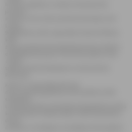
Institūta, Izglītības un zinātnes ministrijas Valsts
jaunatnes
iniciatīvu centra, Valsts prezidenta kancelejas, kā arī
Latvijas
90.gadadienas svētku organizētāji. Otrajā izvērtēšanas
kārtā
žūrijas sastāvā bija tādi sabiedrībā pazīstami cilvēki kā
dziedātāja Aisha, grupas «Prāta vētras» ģitārists Jānis
Jubalts,
spēkavīrs Raimonds Bergmanis un aktrise Katrīne
Pasternaka.
Konkurss «Latvija. Nākamie 90» tiek
rīkots Latvijas 90. gadadienai veltīto pasākumu laikā
sadarbībā ar
Latvijas Republikas proklamēšanas 90. gadadienas svētku
koordinatoriem. Projekta mērķis ir vēlēt valstij veiksmi,
drosmi,
izdošanos un sirdsdegsmi turpmākajiem desmit gadiem.