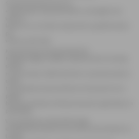
Savukārt Viktorija atzina, ka ir
«nepieciešams, lai jaunieši mīlētu un aizsargātu savu
valsti un
lepotos ar to, lai zinātu Latvijas vēsturi, godinātu ļaudis
par
veikumu valsts labā.
Kopumā konkursam bija pieteikti 515
talantīgi, spējīgi, domājoši, sabiedriski aktīvi, drosmīgi
skolēni
no visas Latvijas. Lielāko daļu bērnu un jauniešu pieteica
skolas,
taču ievērojams skaits pieteikumu tika saņemts arī no
pašiem
bērniem, pieteicēju vidū bija arī jauniešu organizācijas un
pašvaldības.
Visus pieteikumus divās kārtās rūpīgi
izvērtēja žūrija. Vispirms savu atzinumu deva eksperti no
Latvijas