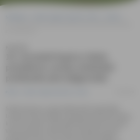
Sākumlapa
Portāla “Jelgavas Vēstnesis” arhīvs
Pilsētā
18. novembrī kopā ar Valsts prezidentu Latviju simboliski proklamēs
pieci jelgavnieki
Klausīties
18. novembrī kopā ar Valsts
prezidentu Latviju simboliski
proklamēs pieci jelgavnieki
29/10/2008
Pilsētā
Portāla “Jelgavas Vēstnesis” arhīvs
Šodien konkursa «Latvija. Nākamie 90» organizētājs
Latvijas Institūts atklāja to deviņdesmit jauniešu vārdus,
kuri 18. novembrī uz Nacionālā teātra skatuves kopā ar
Valsts prezidentu Valdi Zatleru simboliski no jauna
proklamēs Latviju. Viņi arī vēstīs tās iedzīvotājiem