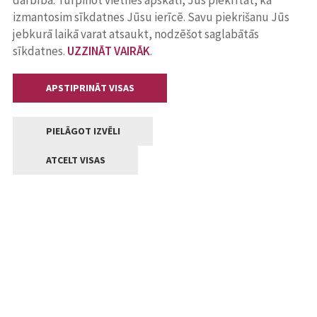
darbība. Turpinot vietnes apskati, Jūs piekrītat, ka
izmantosim sīkdatnes Jūsu ierīcē. Savu piekrišanu Jūs
jebkurā laikā varat atsaukt, nodzēšot saglabātās
sīkdatnes.
UZZINĀT VAIRĀK
.
APSTIPRINĀT VISAS
PIELĀGOT IZVĒLI
ATCELT VISAS
Kontakti