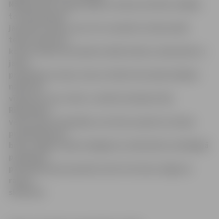
Nākamie 90» organizētājs Latvijas Institūts atklāja
to deviņdesmit
jauniešu vārdus, kuri 18. novembrī uz Nacionālā
teātra skatuves
kopā ar Valsts prezidentu Valdi Zatleru simboliski no
jauna
proklamēs Latviju. Viņi arī vēstīs tās iedzīvotājiem
nākotnes
vīziju par savu valsti, vizuāli atveidojot Viļa
Rīdzenieka
vēsturisko fotogrāfiju, kas tika uzņemta Latvijas
proklamēšanas
brīdī. Jelgavu šajā svinīgajā un simboliski nozīmīgajā
pasākumā
pārstāvēs pieci jaunieši, kā arī vel viena Jelgavas
rajona
skolniece.