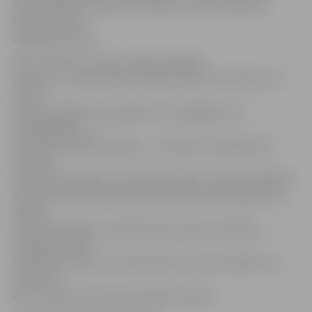
apmierināts Latvijas iedzīvotājs var nest maksimālu
labumu valsts
kopējā attīstībā.
Otto rakstīja: «pirmais «baļķis» jāmeklē
pašu acīs – jāveic talkas, lai vējš varētu brīvi skriet caur
tīriem
mežiem, jākļūst vienotākiem, iecietīgākiem un
cilvēcīgākiem…»,
bet Anna iestājās par ideju – ««Brīvība, vienlīdzība un
brālība» –
visās dzīves jomās un cilvēka darbībā, it sevišķi izglītībā.»
Gundars savā esejā rakstīja: «Es gribu redzēt agros rītos
miglas
vālus pār pļavām, ne plastmasas maisiņu skrandas…
Latvija būs tāda,
kādi būsim mēs,» bet Jānis Ēriks atzina, ka vēlētos, lai
slimnīcas
kļūst tukšas, izņemot dzemdību nodaļu.