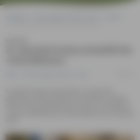
Sākumlapa
Portāla “Jelgavas Vēstnesis” arhīvs
Pilsētā
25. decembrī katoļu katedrālē būs «Dzīvā Bētleme»
Klausīties
25. decembrī katoļu katedrālē būs
«Dzīvā Bētleme»
23/12/2017
Pilsētā
Portāla “Jelgavas Vēstnesis” arhīvs
Arī šogad Pirmajos Ziemassvētkos, 25. decembrī,
jelgavnieki aicināti apmeklēt «Dzīvo Bētlemi» Jelgavas
Romas Katoļu katedrāles dārzā, lai kaut uz brīdi sajustu
noskaņu, kāda Bētlemes kūtiņā valdīja Kristus dzimšanas
brīdī.