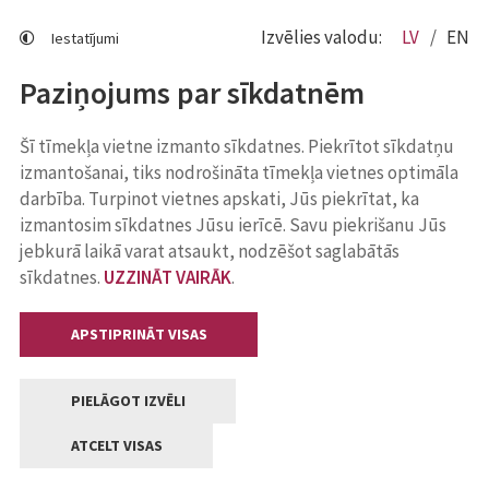
Izvēlies valodu:
LV
EN
Iestatījumi
Paziņojums par sīkdatnēm
Šī tīmekļa vietne izmanto sīkdatnes. Piekrītot sīkdatņu
izmantošanai, tiks nodrošināta tīmekļa vietnes optimāla
darbība. Turpinot vietnes apskati, Jūs piekrītat, ka
izmantosim sīkdatnes Jūsu ierīcē. Savu piekrišanu Jūs
jebkurā laikā varat atsaukt, nodzēšot saglabātās
sīkdatnes.
UZZINĀT VAIRĀK
.
APSTIPRINĀT VISAS
PIELĀGOT IZVĒLI
ATCELT VISAS