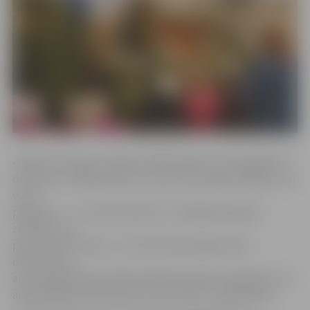
«Kopā ar Jāzepu un Mariju «Bētlemītē» visus sagaidīs arī
dzīvnieciņi, tādēļ ikviens var ņemt līdzi kādu burkānu, lai
viņus
pabarotu, – ne visiem bērniem ir iespēja apmeklēt
zoodārzu vai
paciemoties laukos, un šī būs laba iespēja satikt
dzīvniekus,»
aicina katedrāles pārstāve Marija Ruščaka, papildinot, ka
apmeklētāji varēs baudīt arī siltu tēju un piparkūkas.