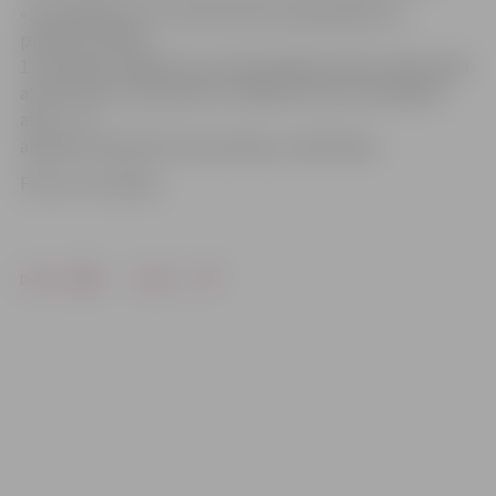
«Dzīvā Bētleme» 25. decembrī būs apskatāma no
pulksten 10 līdz
14. Savukārt «Bētleme» pie katedrāles altāra tradicionāli
atdzīvosies 24. decembrī, attēlojot Kristus dzimšanas
ainu, – to
apskatīt varēs līdz Sveču dienai, 2. februārim.
Foto: no JV arhīva
Drukāt
Dalīties