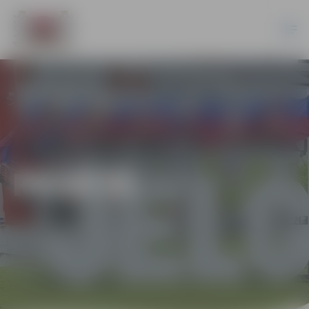
PILSĒTĀ