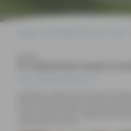
Sākumlapa
Portāla “Jelgavas Vēstnesis” arhīvs
Pilsētā
Klausīties
28. maijā pilsētas muzeji un aut
Pilsētā
Portāla “Jelgavas Vēstnesis” arhīvs
Maija beigās ar dažādām norisēm visai ģimenei nedēļas 
pasākumiem piesātinātākajām dienām būs sestdiena, 28
viesiem nodrošinās iespēju bez maksas apmeklēt Ģede
Alunāna memoriālo muzeju un Jelgavas Svētās Trīsvien
izmantot pilsētas autobusus.