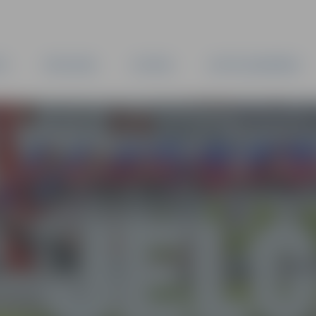
TA
PAŠVALDĪBA
IESTĀDES
KAPITĀLSABIEDRĪBAS