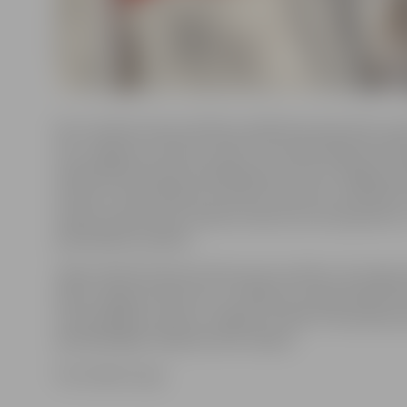
Par to šodien domes ārkārtas sēdē lēma deputāti, par
SIA «Jelgavas autobusu parks» 28. maijā sniegs bezma
sabiedriskā transporta pakalpojumus visos Jelgavas p
maršrutu tīkla pilsētas nozīmes maršrutos. Saistībā 
izpildi uzņēmumam radušos izdevumus kompensēs no 
pašvaldības budžeta.
Tāpat atbilstoši domes lēmumam sestdien, 28. maijā,
Eliasa Jelgavas Vēstures un mākslas muzejā, Ādolfa A
memoriālajā muzejā un Jelgavas Svētās Trīsvienības b
apmeklētājiem ieeja būs bez maksas.
Foto: Raitis Supe