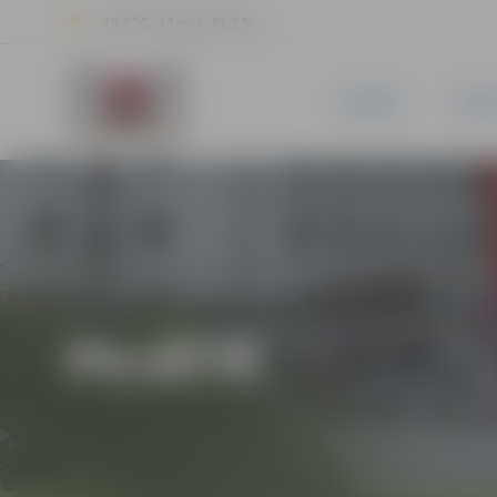
18.2 °C, 4.1 m/s, 81.2 %
JAUNUMI
PILSĒ
PILSĒTĀ