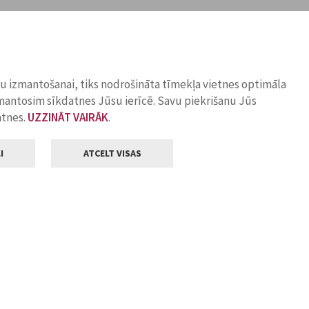
ņu izmantošanai, tiks nodrošināta tīmekļa vietnes optimāla
zmantosim sīkdatnes Jūsu ierīcē. Savu piekrišanu Jūs
atnes.
UZZINĀT VAIRĀK
.
I
ATCELT VISAS
Klientu apkalpošana
ilsētas pašvaldība
Darba laiks
, Jelgava, LV-3001
Pirmdienās
8.00 - 18.00