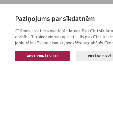
Paziņojums par sīkdatnēm
Šī tīmekļa vietne izmanto sīkdatnes. Piekrītot sīkdat
darbība. Turpinot vietnes apskati, Jūs piekrītat, ka i
jebkurā laikā varat atsaukt, nodzēšot saglabātās sīkd
APSTIPRINĀT VISAS
PIELĀGOT IZVĒL
Kontakti
Jelgavas valstp
Lielā iela 11