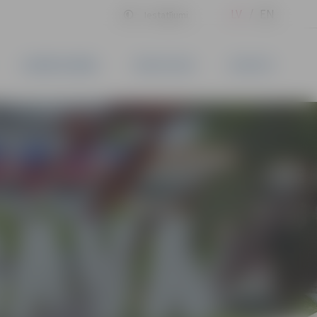
LV
EN
Iestatījumi
UZŅĒMĒJDARBĪBA
PAKALPOJUMI
KONTAKTI