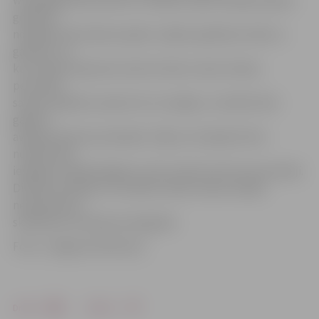
grūtības
noslēgt skolai ūdens padevi, tāpēc applūdusi zāle un
gaitenis, no
kura ūdens bija sācis tecēt arī ārā uz ielas. Skolas
personāls
saviem spēkiem savācis tik, cik spējis, un šobrīd tiek
gaidīta
avārijas dienesta ierašanās. Tāpat, lai telpām tiktu
nodarīti pēc
iespējas mazāki bojājumi, tiks izvietoti mitruma nosūcēji.
Direktors piebilst, ka mācību darbu ūdens avārija
neietekmē, jo
skolēniem stundas jau beigušās.
Foto: «Jelgavas Vēstnesis»
Drukāt
Dalīties