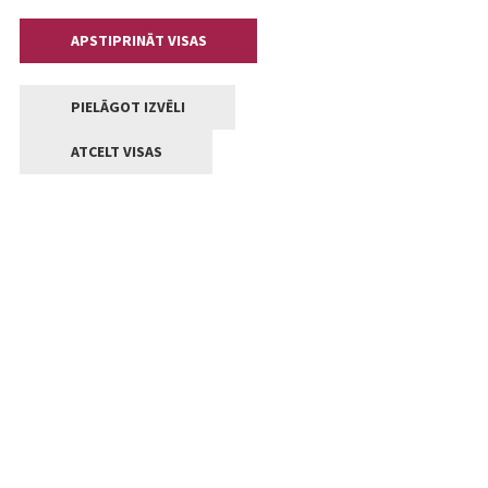
APSTIPRINĀT VISAS
PIELĀGOT IZVĒLI
ATCELT VISAS
Kontakti
Jelgavas valstpilsētas pašvaldība
Lielā iela 11, Jelgava, LV-3001
+371 63005522