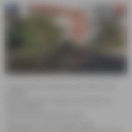
«Jelgavas Ūdens» tehniskais direktors Viktors Juhna
norāda, ka
šobrīd ūdens padeve atslēgta kultūras namam un
aptuveni četriem
Uzvaras ielas daudzdzīvokļu namiem.
Skolas direktors Juris Skrupskis portālam
www.jelgavasvestnesis.lv norāda, ka pēc avārijas bijušas