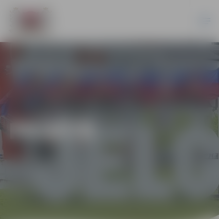
PILSĒTĀ