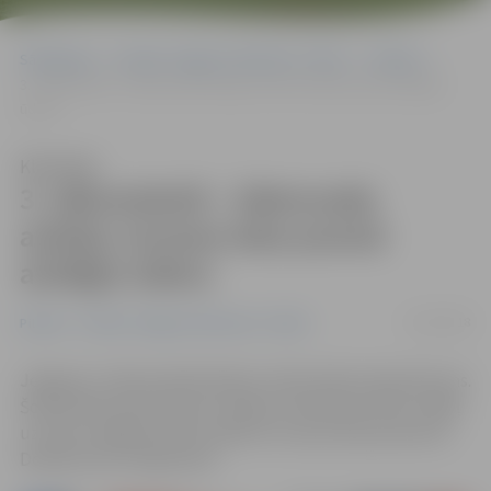
Sākumlapa
Portāla “Jelgavas Vēstnesis” arhīvs
Pilsētā
3. sākumskolā – ūdensvada avārija; Uzvaras ielas posmā atslēgts
ūdens
Klausīties
3. sākumskolā – ūdensvada
avārija; Uzvaras ielas posmā
atslēgts ūdens
12/10/2018
Pilsētā
Portāla “Jelgavas Vēstnesis” arhīvs
Jelgavas 3. sākumskolā šodien notika ūdensvada plīsums.
Šobrīd ēkā notiek ūdens avārijas novēršanas darbi, tādēļ
uz laiku atslēgta ūdens padeve Uzvaras ielas posmā no
Dobeles līdz Lielajai ielai.