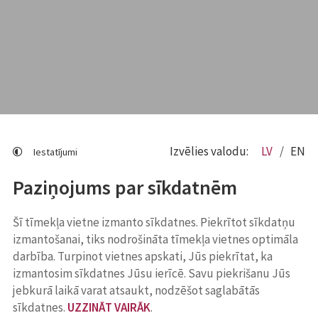
Izvēlies valodu:
LV
EN
Iestatījumi
Paziņojums par sīkdatnēm
Šī tīmekļa vietne izmanto sīkdatnes. Piekrītot sīkdatņu
izmantošanai, tiks nodrošināta tīmekļa vietnes optimāla
darbība. Turpinot vietnes apskati, Jūs piekrītat, ka
izmantosim sīkdatnes Jūsu ierīcē. Savu piekrišanu Jūs
jebkurā laikā varat atsaukt, nodzēšot saglabātās
sīkdatnes.
UZZINĀT VAIRĀK
.