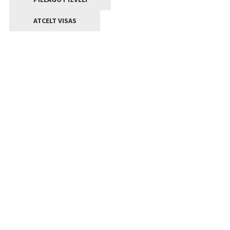
ATCELT VISAS
Kontakti
Jelgavas valstpilsētas pašvaldība
Lielā iela 11, Jelgava, LV-3001
+371 63005522
pasts@jelgava.lv
Klientu apkalpošana