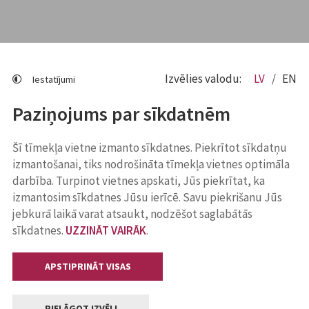
Izvēlies valodu:
LV
EN
Iestatījumi
Paziņojums par sīkdatnēm
Šī tīmekļa vietne izmanto sīkdatnes. Piekrītot sīkdatņu
izmantošanai, tiks nodrošināta tīmekļa vietnes optimāla
darbība. Turpinot vietnes apskati, Jūs piekrītat, ka
izmantosim sīkdatnes Jūsu ierīcē. Savu piekrišanu Jūs
jebkurā laikā varat atsaukt, nodzēšot saglabātās
sīkdatnes.
UZZINĀT VAIRĀK
.
APSTIPRINĀT VISAS
PIELĀGOT IZVĒLI