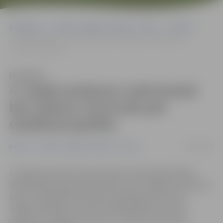
Sākumlapa
Portāla “Jelgavas Vēstnesis” arhīvs
Pilsētā
4. maijā autobusos varēs braukt bez maksas; tie kursēs pēc
sestdienas grafika
Klausīties
4. maijā autobusos varēs braukt
bez maksas; tie kursēs pēc
sestdienas grafika
02/05/2019
Pilsētā
Portāla “Jelgavas Vēstnesis” arhīvs
4. maijā, kad valstī tiek atzīmēta Latvijas Republikas
Neatkarības atjaunošanas diena, SIA «Jelgavas autobusu
parks» sabiedriskā transporta pakalpojumus visos
Jelgavas pilsētas maršrutu tīkla pilsētas nozīmes
maršrutos sniegs bez maksas. Autobusi kursēs pēc