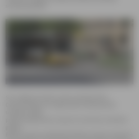
sestdienas grafika.
SIA «Jelgavas autobusu parks» pārstāvis Gatis
Dūmiņš norāda, ka 4. maija svētku brīvdiena iekrīt
sestdienā, tādēļ
pilsētas sabiedriskais transports kursēs pēc sestdienas
grafika.
Būtiski uzsvērt, ka šajā dienā pilsētas nozīmes transports