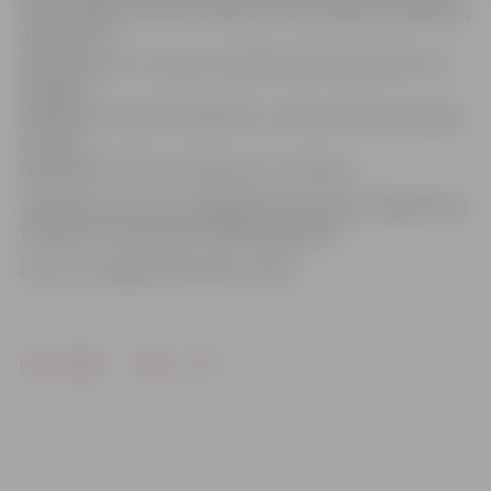
iedzīvotājiem būs bez maksas, bet daudzbērnu ģimenes,
uzrādot «3+
Ģimenes karti» un personu apliecinošu dokumentu vai
attiecīgi
skolēna vai studenta apliecību, varēs braukt bez maksas
arī visos
reģionālo maršrutu autobusos un vilcienos.
Jāpiebilst, ka 5. un 6. maijā pilsētas nozīmes sabiedriskais
transports kursēs pēc svētdienas grafika.
Foto: no «Jelgavas Vēstneša» arhīva
Drukāt
Dalīties