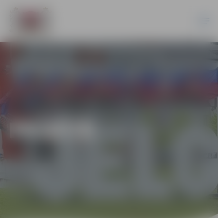
PILSĒTĀ