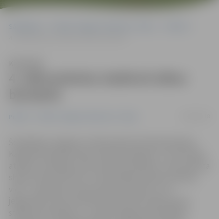
Sākumlapa
Portāla “Jelgavas Vēstnesis” arhīvs
Pilsētā
4. sākumskolas stadionā sākas būvdarbi
Klausīties
4. sākumskolas stadionā sākas
būvdarbi
16/08/2018
Pilsētā
Portāla “Jelgavas Vēstnesis” arhīvs
Šonedēļ pie Jelgavas 4. sākumskolas Pulkveža Oskara
Kalpaka ielā sākta skolas stadiona pārbūve. «Ar ES fonda
atbalstu realizējot sporta laukuma pārbūvi, tiek attīstīta
skolas infrastruktūra un nodrošināta moderna mācību
vide – paredzēts, ka jau pavasarī skolēni un citi
jelgavnieki varēs novērtēt daudzfunkcionālo sporta
stadiona kompleksu,» norāda Jelgavas pašvaldības