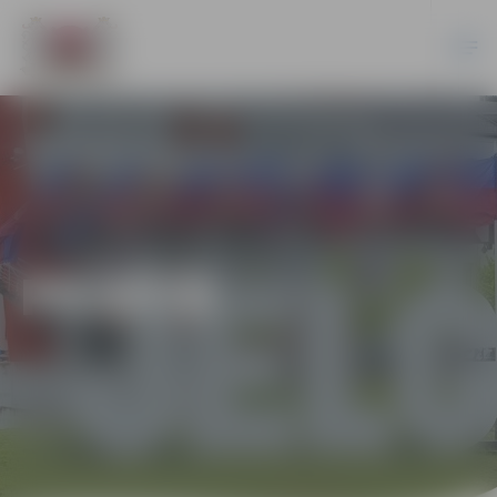
PILSĒTĀ