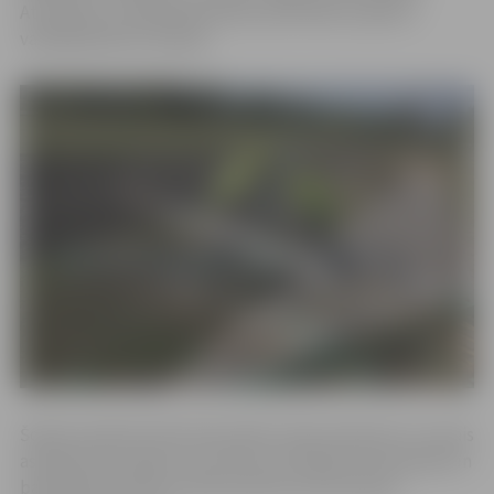
Attīstības un pilsētplānošanas pārvaldes projektu
vadītāja Mairita Stepiņa.
Šobrīd stadionā tiek demontēti rotaļu elementi un vecais
asfaltbetona segums, kas līdz šim kalpojis kā skrejceļš un
basketbola laukums. Būvniecības iecere paredz