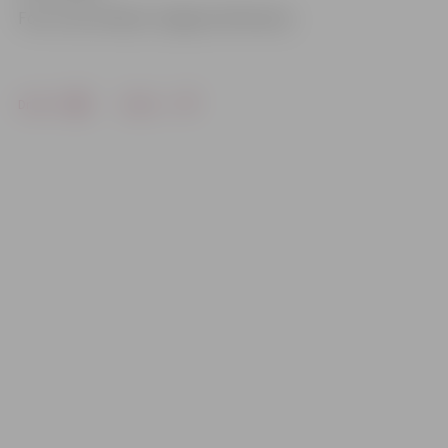
Foto: Ivars Veiliņš/«Jelgavas Vēstnesis»
Drukāt
Dalīties