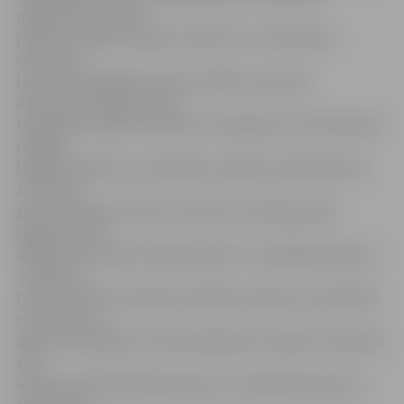
maksimāli izmantot
platību, sadalot stadionu sektoros un nodrošinot
atsevišķus
laukumus dažādiem sporta veidiem. Kopumā
daudzfunkcionālo sporta
kompleksu plānots izbūvēt un labiekārtot 1,307 hektāru
platībā.
Lielākie objekti, kas atradīsies stadiona vidusdaļā, būs
270 metru
garš skrejceļš ar četriem celiņiem, ko klās gumijas
segums, kā arī
40×60 metru plašs futbola laukums ar mākslīgo segumu.
Turklāt aiz
futbola laukuma vārtiem drošības nolūkos tiks izbūvēts
sešus metrus
augsts aizsargtīkls ar demontējamiem stabiem. Stadionā
tiks
ierīkots arī basketbola laukums, multispēļu laukums –