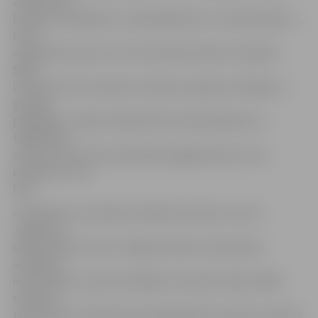
apvienotais
laukums volejbolam, minihandbolam un minifutbolam –,
kā arī
vingrošanas vieta, kur tiks izbūvēti septiņi trenažieri.
Šajos
laukumos tiks izmantots moderns seguma risinājums –
gumijas
pārklājums. Tāpat stadionā būs lodes grūšanas un
tāllēkšanas
sektors, kā arī tiks nodrošināts apgaismojums, kas
iepriekš tur nav
bijis.
«Paredzēts, ka stadionu ikdienā izmantos ne vien
Jelgavas 4.
sākumskolas, bet arī Jelgavas Amatu vidusskolas
audzēkņi,
iedzīvotāji un sportisti dažādu sacensību laikā, tādēļ
stadiona
teritorijā tiks izbūvēta atsevišķa ģērbtuves ēka, kurā būs