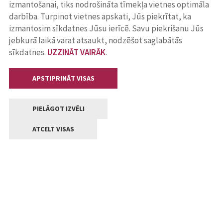
izmantošanai, tiks nodrošināta tīmekļa vietnes optimāla
darbība. Turpinot vietnes apskati, Jūs piekrītat, ka
izmantosim sīkdatnes Jūsu ierīcē. Savu piekrišanu Jūs
jebkurā laikā varat atsaukt, nodzēšot saglabātās
sīkdatnes.
UZZINĀT VAIRĀK
.
APSTIPRINĀT VISAS
PIELĀGOT IZVĒLI
ATCELT VISAS