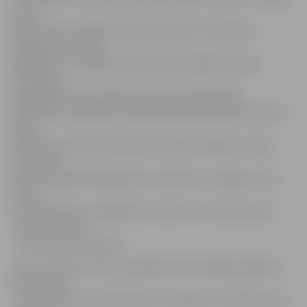
divas
ģērbtuves ar dušām, četras tualetes un noliktava
stadiona inventāra
glabāšanai,» norāda M.Stepiņa. Bet dažāda mēroga
sacensību
vajadzībām tiks izbūvēta tribīne ar 60 skatītāju
sēdvietām. Jāpiebilst, ka gar esošo piebraucamo ceļu no
Zirgu
ielas puses būs autostāvvieta 18 automašīnām. Tāpat
teritorijā
plānoti dažādi labiekārtojuma elementi – gājēju celiņi,
soliņi,
velonovietnes, apstādījumi, atkritumu urnas, bet pie
autostāvvietas
– atkritumu konteineri.
Līdz novembra vidum paredzēts veikt lielāko pārbūves
darbu daļu
– demontēt vecos elementus un segumu, izbūvēt jauno