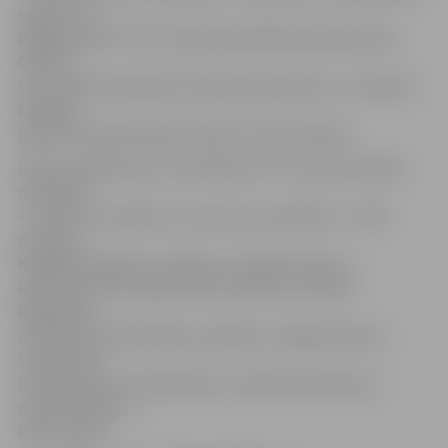
segumu un
daļēji paveikt citus teritorijas labiekārtošanas darbus.
Oktobrī
tiks uzsākta arī ģērbtuves ēkas būvniecība, un stadiona
kopējais
plānotais būvniecības termiņš ir astoņi mēneši.
Darbus objektā veic SIA «Re­aton LTD», būvuzraudzību
nodrošina
«Jurēvičs un partneri», bet autoruzraudzību – «BM –
projekts».
Kopējās būvdarbu izmaksas ir 1 595 823, 95 eiro,
ieskaitot PVN. Projekts tiek realizēts ar Eiropas
Reģionālās
attīstības fonda atbalstu projekta «Jelgavas Amatu
vidusskolas
infrastruktūras uzlabošana un mācību aprīkojumu
modernizācija, 2.
kārta» gaitā.