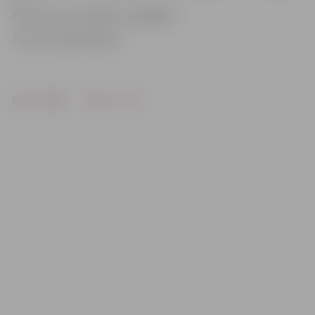
Franciju, kur projekts noslēgsies.
Foto: no skolas arhīva
Drukāt
Dalīties