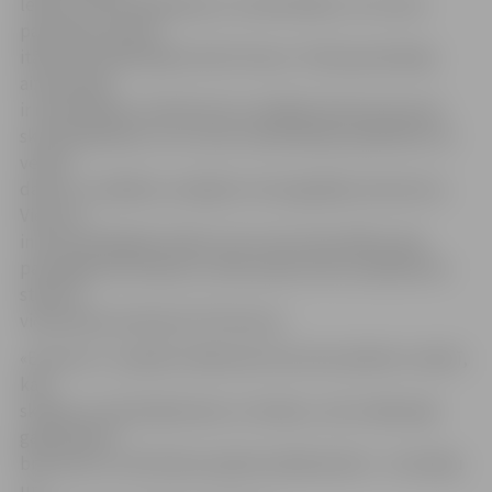
lekciju «Skrituļslidošana un matemātika», ko mums
pasniedza slavens
itāļu skrituļslidotājs Enriko Perano. Tā kā pasniedzēja
aizraušanās
ir matemātika, konferencē uzzinājām daudz jauna par
skrituļslidošanu un to, kā ar matemātikas palīdzību var
veidot
daudz un dažādus sarežģītus horeogrāfijas elementus.
Viena no
interesantākajām lietām, kas mums tika rādīta, bija
paraugdemonstrējumu video paša Enriko izpildījumā,»
stāsta 4.
vidusskolas skolniece Ē.Smirnova.
«Erasmus+» projekta nākamais brauciens plānots rudenī,
kad
skolēni un skolotāji dosies uz Varšavu, taču nākamajā
gadā plānoti
braucieni uz vēl divām projekta dalībvalstīm – Horvātiju
un