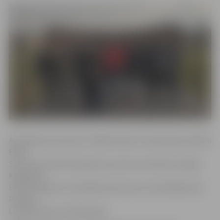
Apmaiņas braucienā uz Itāliju devās 4. vidusskolas skolēni
Ērika
Smirnova, Marta Kozļenoka, Lauma Laurinoviča, Sallija
Kļavkalne,
Emīls Karpjuks un Elizabete Kovtuna un skolotājas Aina
Pitrāne,
Līga Nevlana un E.Pavlovska.