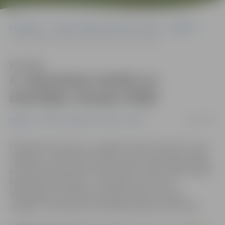
Sākumlapa
Portāla “Jelgavas Vēstnesis” arhīvs
Izglītība
4. vidusskolas skolēni un skolotājas viesojas Itālijā
Klausīties
4. vidusskolas skolēni un
skolotājas viesojas Itālijā
21/02/2017
Izglītība
Portāla “Jelgavas Vēstnesis” arhīvs
Piedaloties «Erasmus+» projektā «Sports formula», seši
Jelgavas 4. vidusskolas skolēni un trīs skolotājas nedēļu
aizvadīja apmaiņas braucienā Itālijā. «Mūsu nedēļa Itālijā
bija ļoti daudzveidīga – zinātniska, vēsturiska,
izklaidējoša un jauniem iespaidiem pilna», stāsta
Jelgavas 4. vidusskolas skolotāja Elizabete Pavlovska.