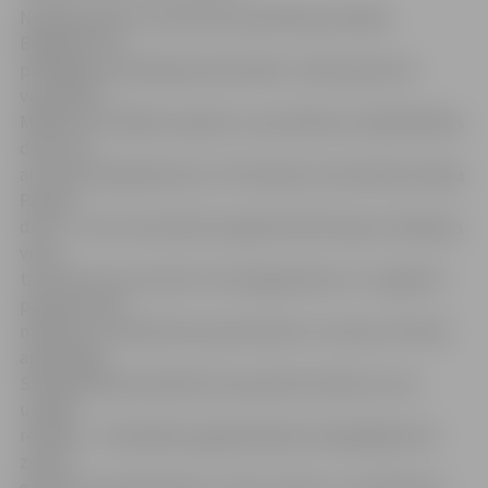
Nedēļas gaitā 4. vidusskolas pārstāvji paviesojās
Bergamo, kur
piedalījās orientēšanās aktivitātē, tuvāk iepazīstot
vecpilsētu,
Milānā, kur lielāko iespaidu uz jauniešiem atstāja Milānas
doms, kā
arī vēsturiskajā Mantovā. «Pirmā pieturvieta Mantovā bija
Palazzo
del Te – pils, kas būvēta 16. gadsimtā kā zirgu trenēšanas
vieta,
taču kļuva par vasarnīcu Gonzaga ģimenei, un tagad tā
pārtapusi par
mākslas un arhitektūras pieminekli un muzeju. Vēl mēs
apskatījām
Svētā Andreja katedrāli, kas pasaulē zināma ar savu
unikālo
relikviju – katedrāles pagrabā īpašā vietā glabājas divi
zemes
graudi, kas piesūkušies ar Jēzus asinīm, un pili Palazzo