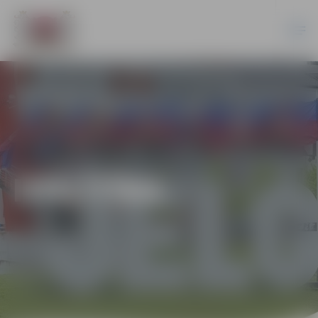
IZGLĪTĪBA