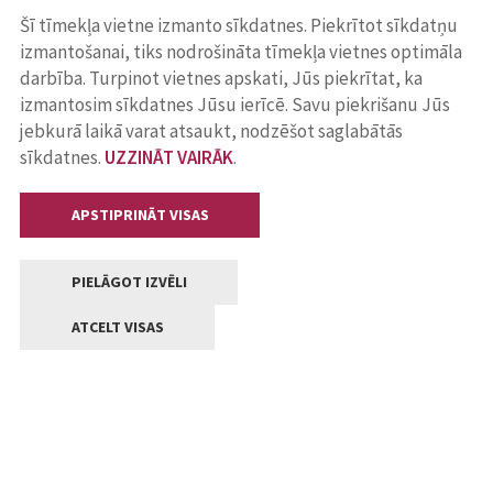
Šī tīmekļa vietne izmanto sīkdatnes. Piekrītot sīkdatņu
izmantošanai, tiks nodrošināta tīmekļa vietnes optimāla
darbība. Turpinot vietnes apskati, Jūs piekrītat, ka
izmantosim sīkdatnes Jūsu ierīcē. Savu piekrišanu Jūs
jebkurā laikā varat atsaukt, nodzēšot saglabātās
sīkdatnes.
UZZINĀT VAIRĀK
.
APSTIPRINĀT VISAS
PIELĀGOT IZVĒLI
ATCELT VISAS